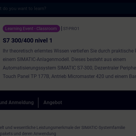
s
vel 1 - Training - Schulung - Weiterbildung 
Learning Event - Classroom
ST-PRO1
S7 300/400 nivel 1
Ihr theoretisch erlerntes Wissen vertiefen Sie durch praktisch
einem SIMATIC-Anlagenmodell. Dieses besteht aus einem
Automatisierungssystem SIMATIC S7-300, Dezentraler Periphe
Touch Panel TP 177B, Antrieb Micromaster 420 und einem Ba
 und Anmeldung
Angebot
elt und wesentliche Leistungsmerkmale der SIMATIC-Systemfamilie
spakets und deren Anwendung