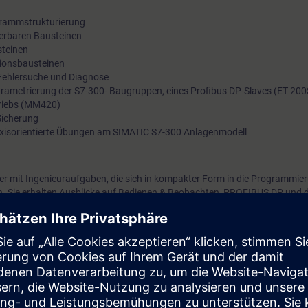
grammstrukturierung
erbaren Bausteinen
steinen
ionsbausteinen
Fehlersuche und Diagnose
ametrierung der S7-300- Baugruppen, eines Profibus DP-Slaves (ET 200S
triebs (MM420)
icherung
raxisorientierte Übungen am SIMATIC S7-300 Anlagenmodell
er mit Ingenieuraufgaben, die sich in kompakter Form in die Programmie
. Sie erhalten Ausblicke auf Bedienen & Beobachten, PROFIBUS DP und d
erte Fertigungsautomatisierung betrachten Sie Ihre Anlage ganzheitlich 
en Komponenten. So können Sie nach Kursbesuch nicht nur einfache S
ändern, sondern durch effizienteres Arbeiten mit STEP 7 auch die Enginee