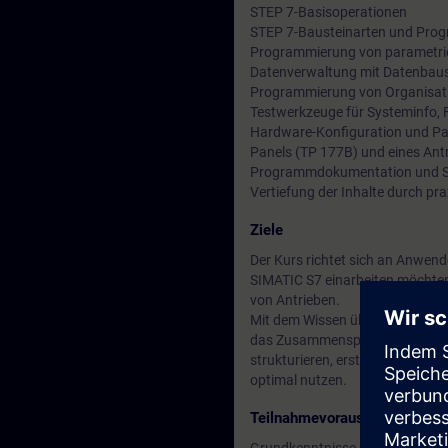
STEP 7-Basisoperationen
STEP 7-Bausteinarten und Pro
Programmierung von parametri
Datenverwaltung mit Datenbau
Programmierung von Organisat
Testwerkzeuge für Systeminfo, 
Hardware-Konfiguration und Par
Panels (TP 177B) und eines An
Programmdokumentation und S
Vertiefung der Inhalte durch p
Ziele
Der Kurs richtet sich an Anwend
SIMATIC S7 einarbeiten möchten
von Antrieben.
Mit dem Wissen über die integri
das Zusammenspiel der einzeln
strukturieren, erstellen und ver
optimal nutzen.
Teilnahmevoraussetzung