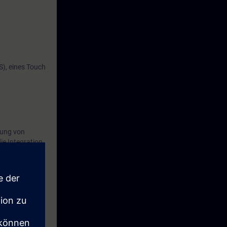
), eines Touch
rung von
ie Integration
und verstehen
7-Programme
ring Phase