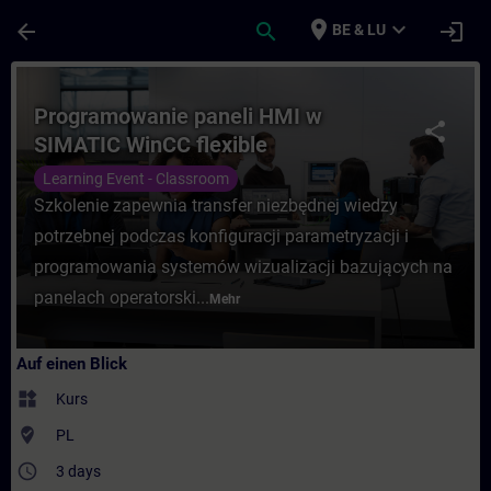
Für Hauptinhalt überspringen
Seite wurde geladen
place
expand_more
arrow_back
search
login
BE & LU
Kurs - Programowanie paneli HMI w SIMATIC
Programowanie paneli HMI w
share
SIMATIC WinCC flexible
Learning Event - Classroom
Szkolenie zapewnia transfer niezbędnej wiedzy
potrzebnej podczas konfiguracji parametryzacji i
programowania systemów wizualizacji bazujących na
panelach operatorski...
Mehr
Auf einen Blick
widgets
Kurs
where_to_vote
PL
access_time
3 days