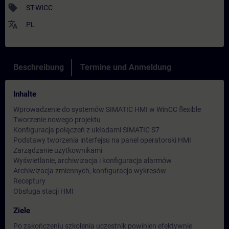
sell
ST-WICC
translate
PL
Beschreibung
Termine und Anmeldung
Inhalte
Wprowadzenie do systemów SIMATIC HMI w WinCC flexible
Tworzenie nowego projektu
Konfiguracja połączeń z układami SIMATIC S7
Podstawy tworzenia interfejsu na panel operatorski HMI
Zarządzanie użytkownikami
Wyświetlanie, archiwizacja i konfiguracja alarmów
Archiwizacja zmiennych, konfiguracja wykresów
Receptury
Obsługa stacji HMI
Ziele
Po zakończeniu szkolenia uczestnik powinien efektywnie