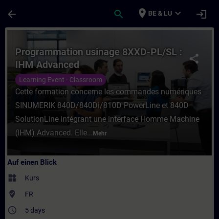
Für Hauptinhalt überspringen
Seite wurde geladen
place
expand_more
arrow_back
search
login
BE & LU
Kurs - Programmation usinage 8XXD-PL/SL 
Programmation usinage 8XXD-PL/SL :
share
IHM Advanced
Learning Event - Classroom
Cette formation concerne les commandes numériques
SINUMERIK 840D/840Di/810D PowerLine et 840D
SolutionLine intégrant une interface Homme Machine
(IHM) Advanced. Elle...
Mehr
Auf einen Blick
widgets
Kurs
where_to_vote
FR
access_time
5 days