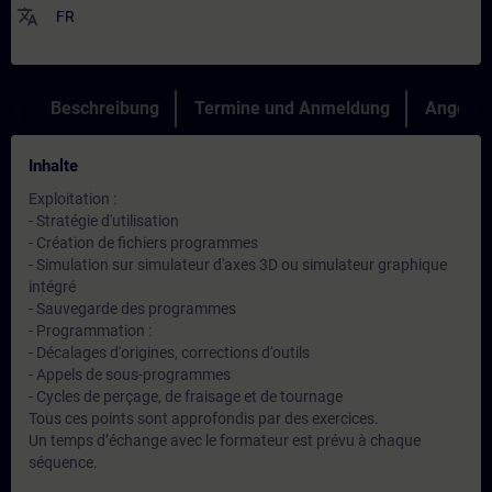
translate
FR
Beschreibung
Termine und Anmeldung
Angebot
Inhalte
Exploitation :
- Stratégie d'utilisation
- Création de fichiers programmes
- Simulation sur simulateur d'axes 3D ou simulateur graphique
intégré
- Sauvegarde des programmes
- Programmation :
- Décalages d'origines, corrections d'outils
- Appels de sous-programmes
- Cycles de perçage, de fraisage et de tournage
Tous ces points sont approfondis par des exercices.
Un temps d’échange avec le formateur est prévu à chaque
séquence.