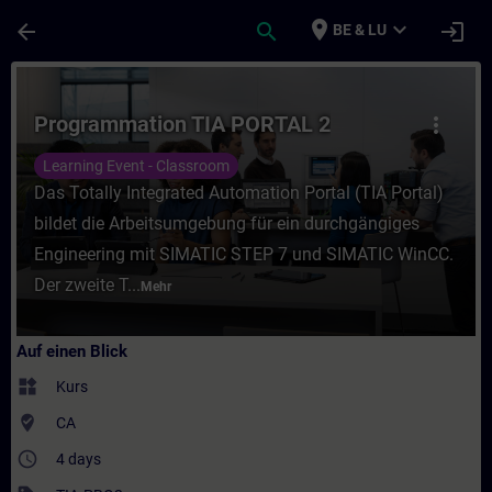
Für Hauptinhalt überspringen
Seite wurde geladen
place
expand_more
arrow_back
search
login
BE & LU
Kurs - Programmation TIA PORTAL 2 - Train
Programmation TIA PORTAL 2
more_vert
Learning Event - Classroom
Das Totally Integrated Automation Portal (TIA Portal)
bildet die Arbeitsumgebung für ein durchgängiges
Engineering mit SIMATIC STEP 7 und SIMATIC WinCC.
Der zweite T...
Mehr
Auf einen Blick
widgets
Kurs
where_to_vote
CA
access_time
4 days