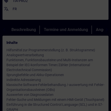
sell
TIA-PRO2
translate
FR
Beschreibung
Termine und Anmeldung
Angebot
Inhalte
Hilfsmittel zur Programmerstellung (z. B. Struktogramme)
Analogwertverarbeitung
Funktionen, Funktionsbausteine und Multi-Instanzen am
Beispiel der IEC-konformen Timer/Zähler (International
Electrotechnical Commission)
Sprungbefehle und Akku-Operationen
Indirekte Adressierung
klassische Software-Fehlerbehandlung /-auswertung mit Fehler-
Organisationsbausteinen (OBs)
Auswerten von Diagnosedaten
Fehler-Suche und Meldungen mit einem HMI-Gerät (Touchpanel)
Einführung in die Structured Control Language (SCL) und in S7-
GRAPH