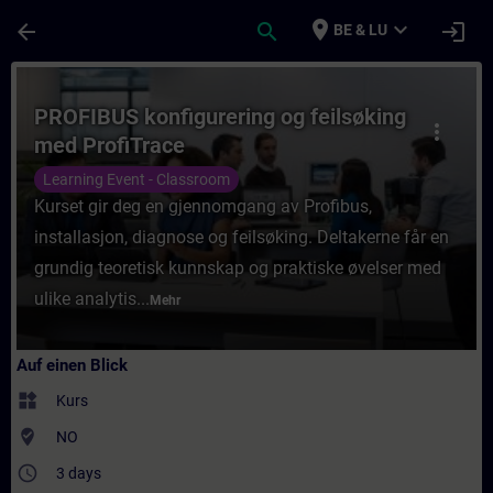
Für Hauptinhalt überspringen
Seite wurde geladen
place
expand_more
arrow_back
search
login
BE & LU
Kurs - PROFIBUS konfigurering og feilsøki
PROFIBUS konfigurering og feilsøking
more_vert
med ProfiTrace
Learning Event - Classroom
Kurset gir deg en gjennomgang av Profibus,
installasjon, diagnose og feilsøking. Deltakerne får en
grundig teoretisk kunnskap og praktiske øvelser med
ulike analytis...
Mehr
Auf einen Blick
widgets
Kurs
where_to_vote
NO
access_time
3 days