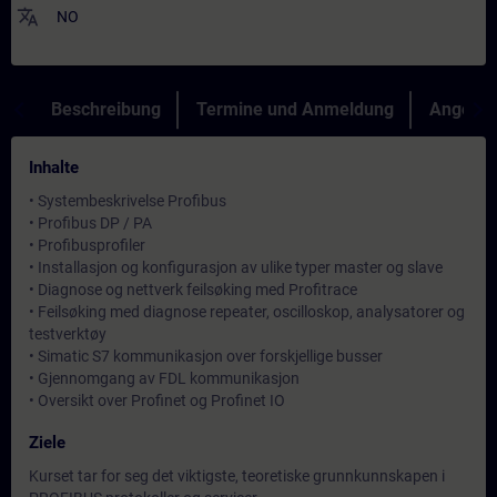
translate
NO
Beschreibung
Termine und Anmeldung
Angebot
Inhalte
• Systembeskrivelse Profibus
• Profibus DP / PA
• Profibusprofiler
• Installasjon og konfigurasjon av ulike typer master og slave
• Diagnose og nettverk feilsøking med Profitrace
• Feilsøking med diagnose repeater, oscilloskop, analysatorer og
testverktøy
• Simatic S7 kommunikasjon over forskjellige busser
• Gjennomgang av FDL kommunikasjon
• Oversikt over Profinet og Profinet IO
Ziele
Kurset tar for seg det viktigste, teoretiske grunnkunnskapen i