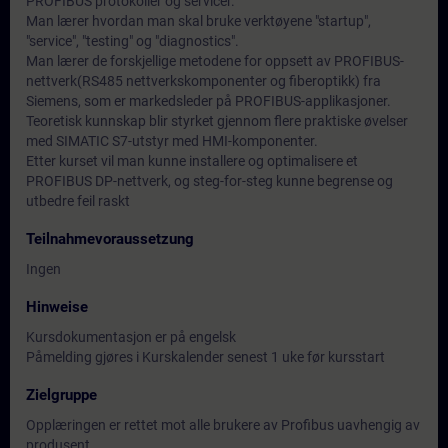
PROFIBUS protokoller og servicer.
Man lærer hvordan man skal bruke verktøyene "startup",
"service", "testing" og "diagnostics".
Man lærer de forskjellige metodene for oppsett av PROFIBUS-
nettverk(RS485 nettverkskomponenter og fiberoptikk) fra
Siemens, som er markedsleder på PROFIBUS-applikasjoner.
Teoretisk kunnskap blir styrket gjennom flere praktiske øvelser
med SIMATIC S7-utstyr med HMI-komponenter.
Etter kurset vil man kunne installere og optimalisere et
PROFIBUS DP-nettverk, og steg-for-steg kunne begrense og
utbedre feil raskt
Teilnahmevoraussetzung
Ingen
Hinweise
Kursdokumentasjon er på engelsk
Påmelding gjøres i Kurskalender senest 1 uke før kursstart
Zielgruppe
Opplæringen er rettet mot alle brukere av Profibus uavhengig av
produsent.