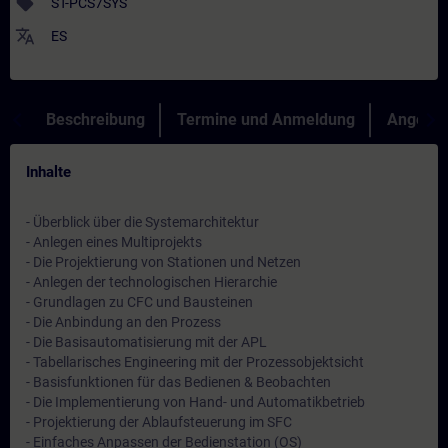
sell
ST-PCS7SYS
translate
ES
Beschreibung
Termine und Anmeldung
Angebot
Inhalte
- Überblick über die Systemarchitektur
- Anlegen eines Multiprojekts
- Die Projektierung von Stationen und Netzen
- Anlegen der technologischen Hierarchie
- Grundlagen zu CFC und Bausteinen
- Die Anbindung an den Prozess
- Die Basisautomatisierung mit der APL
- Tabellarisches Engineering mit der Prozessobjektsicht
- Basisfunktionen für das Bedienen & Beobachten
- Die Implementierung von Hand- und Automatikbetrieb
- Projektierung der Ablaufsteuerung im SFC
- Einfaches Anpassen der Bedienstation (OS)