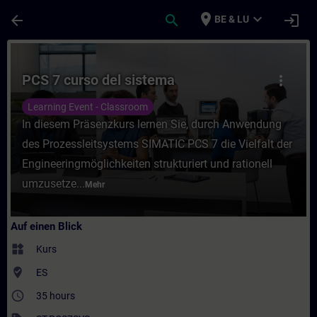
Für Hauptinhalt überspringen
Seite wurde geladen
place
expand_more
arrow_back
search
login
BE & LU
Kurs - PCS 7 curso del sistema - Training 
PCS 7 curso del sistema
more_vert
Learning Event - Classroom
In diesem Präsenzkurs lernen Sie, durch Anwendung
des Prozessleitsystems SIMATIC PCS 7 die Vielfalt der
Engineeringmöglichkeiten strukturiert und rationell
umzusetze...
Mehr
Auf einen Blick
widgets
Kurs
where_to_vote
ES
access_time
35 hours