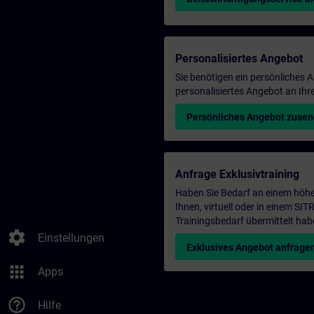
Personalisiertes Angebot
Sie benötigen ein persönliches
personalisiertes Angebot an Ihr
Persönliches Angebot zuse
Anfrage Exklusivtraining
Haben Sie Bedarf an einem höhe
Ihnen, virtuell oder in einem S
Trainingsbedarf übermittelt hab
settings
Einstellungen
Exklusives Angebot anfrage
apps
Apps
help_outline
Hilfe