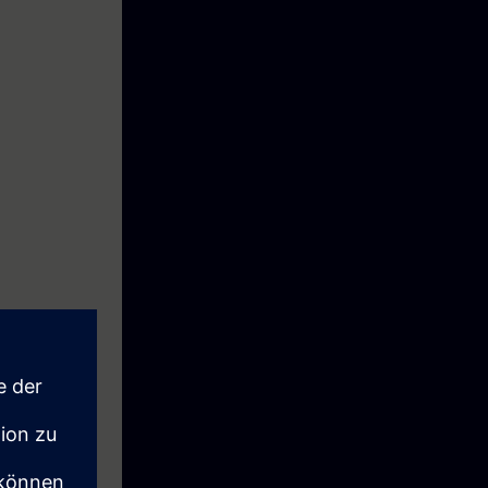
attare i
spettiva
ci in caso di
CS S120