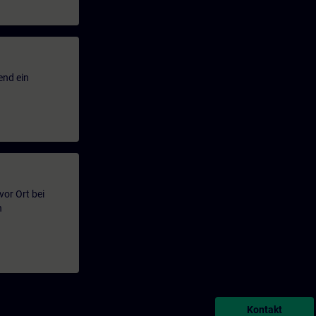
end ein
or Ort bei
n
Kontakt