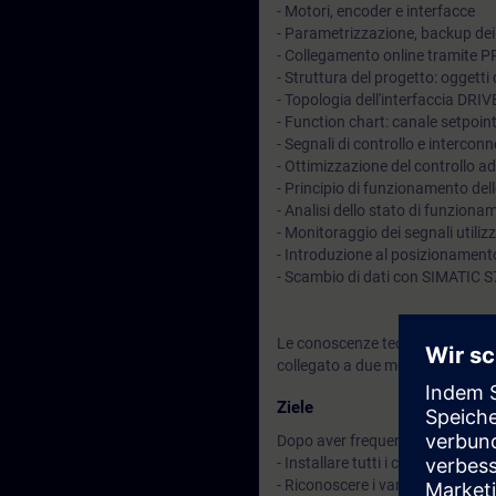
- Motori, encoder e interfacce
- Parametrizzazione, backup dei
- Collegamento online tramite 
- Struttura del progetto: ogget
- Topologia dell'interfaccia DRI
- Function chart: canale setpoint
- Segnali di controllo e intercon
- Ottimizzazione del controllo 
- Principio di funzionamento del
- Analisi dello stato di funzionam
- Monitoraggio dei segnali utiliz
- Introduzione al posizionamento
- Scambio di dati con SIMATIC 
Le conoscenze teoriche verrann
collegato a due motori.
Ziele
Dopo aver frequentato il corso sa
- Installare tutti i componenti
- Riconoscere i vantaggi del DR