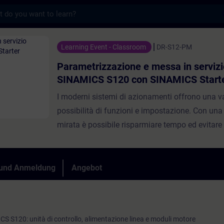
s
zione e messa in servizio SINAMICS S120 c
Learning Event - Classroom
DR-S12-PM
Parametrizzazione e messa in servizi
SINAMICS S120 con SINAMICS Start
I moderni sistemi di azionamenti offrono una v
possibilità di funzioni e impostazione. Con un
mirata è possibile risparmiare tempo ed evitare 
questo corso apprenderai passo dopo passo la
per la messa in servizio di SINAMICS S120. È p
gestire l'impostazione dei parametri e il salvata
 und Anmeldung
Angebot
con il software SINAMICS Starter. Con una corr
impostazione dei parametri si supporterà il fu
affidabile dell'intero impianto.Al termine del cor
S S120: unità di controllo, alimentazione linea e moduli motore
messo in funzione in modo efficiente il sistema