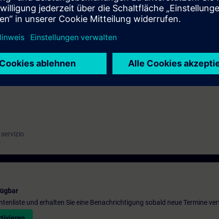
ICS Startdrive un azionamento SINAMICS S120 ed effettuarne la messa in
agnostica integrate
ogie di azionamento.
servizio
fügbar
entenliste und erhalten Sie eine Benachrichtigung sobald neue Termine ver
tivieren