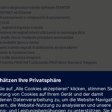
azionamento SINAMICS S120. Sarà possibile ad
 dati e diagnostica tramite Software STARTER
PROFINET ed Ethernet
parametri del controller ad anello chiuso alla ri
ti di azionamento e componenti di azionamento
applicazione e utilizzare gli strumenti diagnosti
VE-CLiQ
guasto.
, segnali di ingresso e uscita
nessione dei segnali interni utilizzando la tecnologia BiCo
ad anello chiuso mediante procedure automatiche
le modalità Servo e Vector
ento tramite segnali di abilitazione, avvisi e allarmi
zando la funzione trace
 e alla sicurezza integrata
S7 tramite PROFINET utilizzando PROFIdrive Standard Telegram
o approfondite con numerosi esercizi pratici su un azionamento SINAMI
rai in grado di:
 di un azionamento SINAMICS S120
IVE-CLiQ