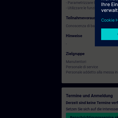
- Parametrizzare tramite SINAM
- Utilizzare le funzionalità di di
Teilnahmevoraussetzung
Conoscenza di base delle tecnol
Hinweise
-
Zielgruppe
Manutentori
Personale di service
Personale addetto alla messa in 
Termine und Anmeldung
Derzeit sind keine Termine ver
Setzen Sie sich auf die Interess
Benachrichtigungsservice ak