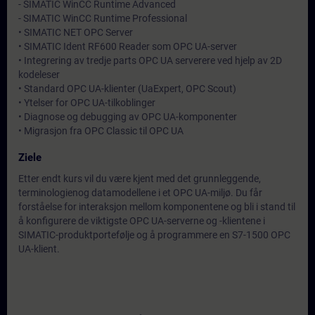
- SIMATIC WinCC Runtime Advanced
- SIMATIC WinCC Runtime Professional
• SIMATIC NET OPC Server
• SIMATIC Ident RF600 Reader som OPC UA-server
• Integrering av tredje parts OPC UA serverere ved hjelp av 2D
kodeleser
• Standard OPC UA-klienter (UaExpert, OPC Scout)
• Ytelser for OPC UA-tilkoblinger
• Diagnose og debugging av OPC UA-komponenter
• Migrasjon fra OPC Classic til OPC UA
Ziele
Etter endt kurs vil du være kjent med det grunnleggende,
terminologienog datamodellene i et OPC UA-miljø. Du får
forståelse for interaksjon mellom komponentene og bli i stand til
å konfigurere de viktigste OPC UA-serverne og -klientene i
SIMATIC-produktportefølje og å programmere en S7-1500 OPC
UA-klient.