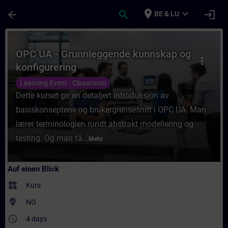
Für Hauptinhalt überspringen
Seite wurde geladen
place
expand_more
arrow_back
search
login
BE & LU
Kurs - OPC UA - Grunnleggende kunnskap og
OPC UA - Grunnleggende kunnskap og
more_vert
konfigurering
Learning Event - Classroom
Dette kurset gir en detaljert introduksjon av
basiskonseptene og brukergrensesnitt i OPC UA. Man
lærer terminologien rundt abstrakt modellering og
testing. Og man få...
Mehr
Auf einen Blick
widgets
Kurs
where_to_vote
NO
access_time
4 days