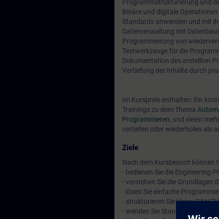
Programmstrukturierung und de
Binäre und digitale Operatione
Standards anwenden und mit ihn
Datenverwaltung mit Datenbaust
Programmierung von wiederver
Testwerkzeuge für die Program
Dokumentation des erstellten Pr
Vertiefung der Inhalte durch pr
Im Kurspreis enthalten: Ein kos
Trainings zu dem Thema
Automa
Programmieren
, und vielen meh
vertiefen oder wiederholen als 
Ziele
Nach dem Kursbesuch können S
- bedienen Sie die Engineering-Pl
- verstehen Sie die Grundlage
- lösen Sie einfache Programm
- strukturieren Sie kleine SIMA
- wenden Sie Standards an und a