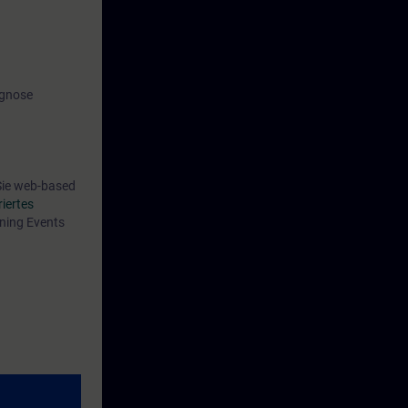
reise und
.
agnose
se of Training
 Sie web-based
riertes
rning Events