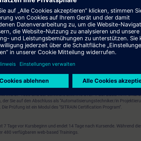
ische Programmieraufgaben mit STEP 7-Anweisungen
chinen selbständig in Betrieb bzw. erweitern sie
eben einfache Fehler
ale Peripherie über PROFINET
 vertiefen Sie durch zahlreiche praxisorientierte Übungen an einem TIA-A
matisierungssystem SIMATIC S7-1500 und einem Bandmodell.
ierungstechnik
tehenden Online-Eingangstest nutzen, um sicherzustellen, dass der von 
cht.
 SIMATIC S7-1500 und der Software SIMATIC STEP 7 auf Basis TIA Portal 
en, der Sie auf den Abschluss als "Automatisierungstechniker/in Projektier
t. Die Prüfung ist ein Modul des "SITRAIN Certification Program".
t 7 Tage vor Kursbeginn und endet 14 Tage nach Kursende. Während di
über 480 verfügbaren web-based Trainings.