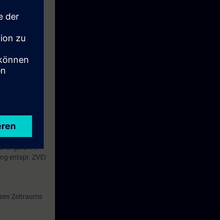
nlagenmodell.
Ihnen gewählte
durchgeführt.
ung entspr. ZVEI
eses Zeitraums