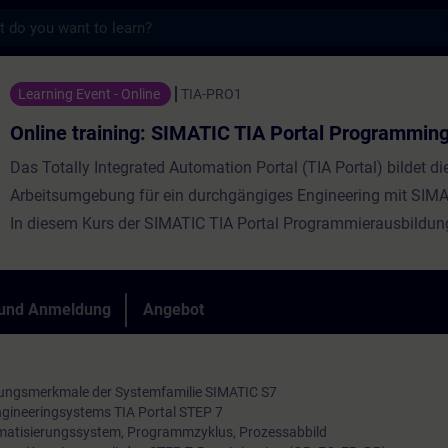
s
ng: SIMATIC TIA Portal Programming 1 - Tra
Learning Event - Online
TIA-PRO1
Online training: SIMATIC TIA Portal Programming
Das Totally Integrated Automation Portal (TIA Portal) bildet di
Arbeitsumgebung für ein durchgängiges Engineering mit SIM
In diesem Kurs der SIMATIC TIA Portal Programmierausbildung
das Handling des TIA Portals, Grundkenntnisse über den Aufb
Automatisierungssystems SIMATIC S7, die Konfiguration und
Parametrierung der Hardware und die Grundlagen der klassis
 und Anmeldung
Angebot
Programmierung. Außerdem lernen Sie ein PROFINET IO anzu
tungsmerkmale der Systemfamilie SIMATIC S7
ngineeringsystems TIA Portal STEP 7
atisierungssystem, Programmzyklus, Prozessabbild
Die Schulungen im Großherzogtum Luxemburg werden in