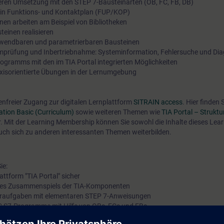
ren Umsetzung mit den STEP 7-Bausteinarten (OB, FC, FB, DB)
n in Funktions- und Kontaktplan (FUP/KOP)
Zusammenarbeit mit dem House of Training durchgeführt. P
en arbeiten am Beispiel von Bibliotheken
Anmeldung finden Sie auf der Website des House of Training
einen realisieren
wendbaren und parametrierbaren Bausteinen
mprüfung und Inbertriebnahme: Systeminformation, Fehlersuche und Di
Zur Website des Hou
ogramms mit den im TIA Portal integrierten Möglichkeiten
axisorientierte Übungen in der Lernumgebung
tenfreier Zugang zur digitalen Lernplattform
SITRAIN access
. Hier finden
tion Basic (Curriculum)
sowie weiteren Themen wie
TIA Portal – Struktu
r. Mit der Learning Membership können Sie sowohl die Inhalte dieses Lea
auch sich zu anderen interessanten Themen weiterbilden.
ie:
attform "TIA Portal" sicher
n des Zusammenspiels der TIA-Komponenten
ieraufgaben mit elementaren STEP 7-Anweisungen
TIC S7-Programme mit Hilfe von OBs, FCs und FBs
rbeiten mit ihnen