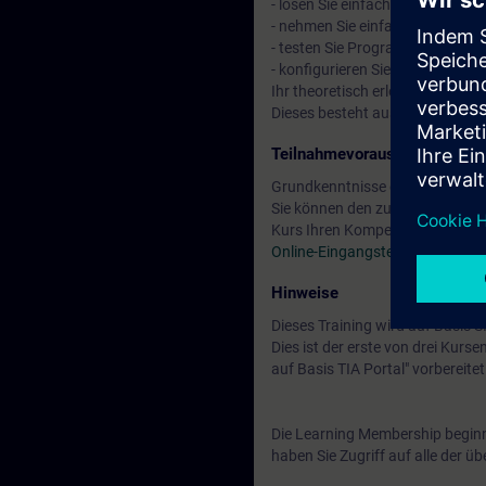
- lösen Sie einfache mathemat
- nehmen Sie einfache/kleine Mas
- testen Sie Programme und beh
- konfigurieren Sie eine dezentr
Ihr theoretisch erlerntes Wissen
Dieses besteht aus einem Auto
Teilnahmevoraussetzung
Grundkenntnisse der Automatis
Sie können den zur Verfügung s
Kurs Ihren Kompetenzen entspri
Online-Eingangstest
Hinweise
Dieses Training wird auf Basis
Dies ist der erste von drei Kurs
auf Basis TIA Portal" vorbereite
Die Learning Membership beginn
haben Sie Zugriff auf alle der 