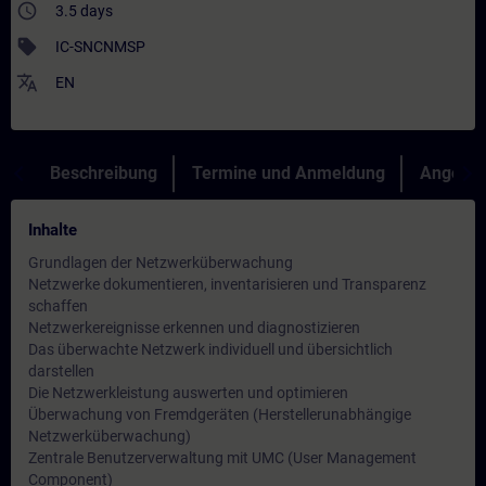
access_time
3.5 days
sell
IC-SNCNMSP
translate
EN
Beschreibung
Termine und Anmeldung
Angebot
Inhalte
Grundlagen der Netzwerküberwachung
Netzwerke dokumentieren, inventarisieren und Transparenz
schaffen
Netzwerkereignisse erkennen und diagnostizieren
Das überwachte Netzwerk individuell und übersichtlich
darstellen
Die Netzwerkleistung auswerten und optimieren
Überwachung von Fremdgeräten (Herstellerunabhängige
Netzwerküberwachung)
Zentrale Benutzerverwaltung mit UMC (User Management
Component)