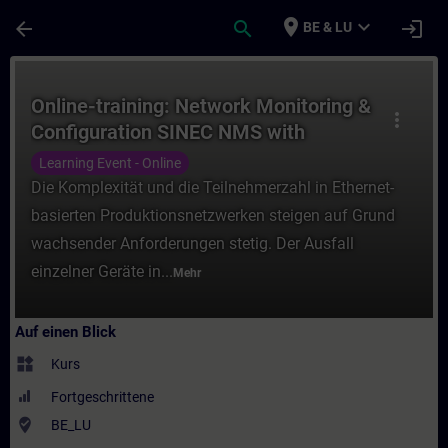
Für Hauptinhalt überspringen
Seite wurde geladen
place
expand_more
arrow_back
search
login
BE & LU
Kurs - Online-training: Network Monitori
Online-training: Network Monitoring &
more_vert
Configuration SINEC NMS with
SCALANCE
Learning Event - Online
Die Komplexität und die Teilnehmerzahl in Ethernet-
basierten Produktionsnetzwerken steigen auf Grund
wachsender Anforderungen stetig. Der Ausfall
einzelner Geräte in...
Mehr
Auf einen Blick
widgets
Kurs
Fortgeschrittene
where_to_vote
BE_LU