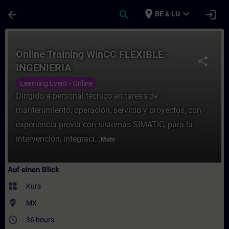
Für Hauptinhalt überspringen
Seite wurde geladen
place
expand_more
arrow_back
search
login
BE & LU
Kurs - Online Training WinCC FLEXIBLE - I
Online Training WinCC FLEXIBLE -
share
INGENIERIA
Learning Event - Online
Dirigido a personal técnico en tareas de
mantenimiento, operación, servicio y proyectos, con
experiencia previa con sistemas SIMATIC, para la
intervención, integraci...
Mehr
Auf einen Blick
widgets
Kurs
where_to_vote
MX
access_time
36 hours