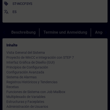
sell
ST-WCCFSYS
translate
ES
Beschreibung
Termine und Anmeldung
Angebot
Inhalte
Vista General del Sistema
Proyecto de WinCC e Integración con STEP 7
Interfaz Gráfica de Diseño (GUI)
Principios de Configuración
Configuración Avanzada
Sistema de Alarmas
Registros Históricos y Tendencias
Recetas
Funciones de Sistema con Job Mailbox
Multiplexado de Variables
Estructuras y Faceplates
Administración de Usuarios