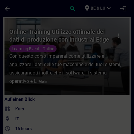
Für Hauptinhalt überspringen
Seite wurde geladen
place
expand_more
arrow_back
search
login
BE & LU
Kurs - Online-Training Utilizzo ottimale de
Online-Training Utilizzo ottimale dei
more_vert
dati di produzione con Industrial Edge
Learning Event - Online
Con questo corso imparerai come utilizzare e
analizzare i dati delle tue macchine e dei tuoi sistemi,
assicurandoti inoltre che il software, il sistema
operativo e l...
Mehr
Auf einen Blick
widgets
Kurs
where_to_vote
IT
access_time
16 hours