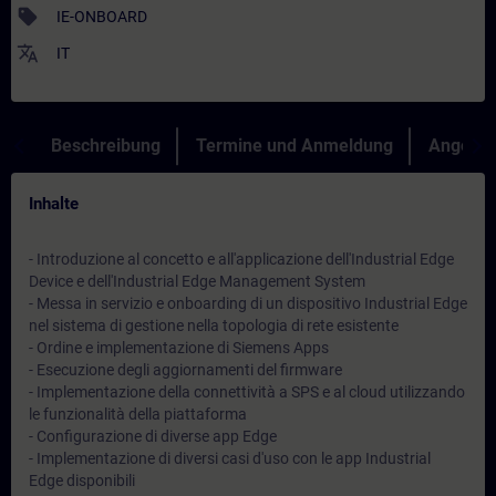
sell
IE-ONBOARD
translate
IT
Beschreibung
Termine und Anmeldung
Angebot
Inhalte
- Introduzione al concetto e all'applicazione dell'Industrial Edge
Device e dell'Industrial Edge Management System
- Messa in servizio e onboarding di un dispositivo Industrial Edge
nel sistema di gestione nella topologia di rete esistente
- Ordine e implementazione di Siemens Apps
- Esecuzione degli aggiornamenti del firmware
- Implementazione della connettività a SPS e al cloud utilizzando
le funzionalità della piattaforma
- Configurazione di diverse app Edge
- Implementazione di diversi casi d'uso con le app Industrial
Edge disponibili