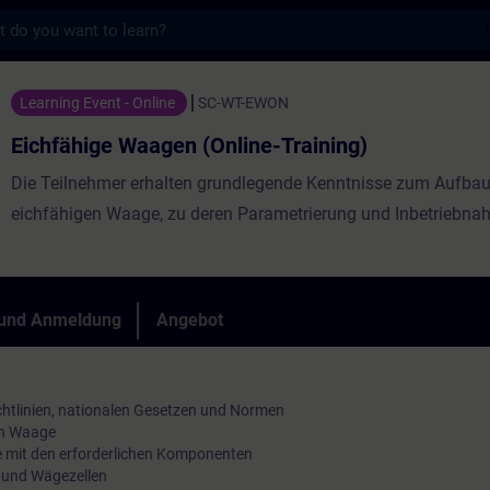
s
agen (Online-Training) - Training - Schulun
Learning Event - Online
SC-WT-EWON
Eichfähige Waagen (Online-Training)
Die Teilnehmer erhalten grundlegende Kenntnisse zum Aufbau
eichfähigen Waage, zu deren Parametrierung und Inbetriebna
 und Anmeldung
Angebot
htlinien, nationalen Gesetzen und Normen
en Waage
 mit den erforderlichen Komponenten
n und Wägezellen