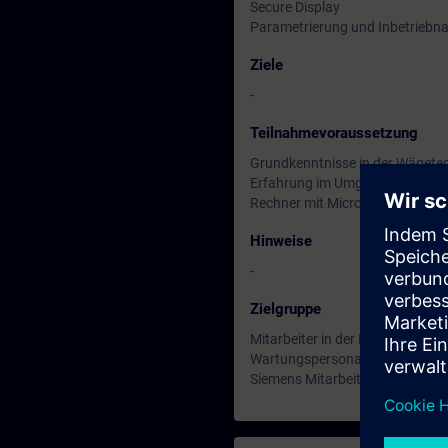
Secure Display
Parametrierung und Inbetrieb
Ziele
-
Teilnahmevoraussetzung
Grundkenntnisse in der Wägete
Erfahrung im Umgang mit elektr
Rechner mit Microsoft Teams
Hinweise
-
Zielgruppe
Mitarbeiter in der Planung und
Wartungspersonal
Siemens Mitarbeiter in Vertrieb