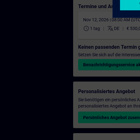
Termine und Anmeldung
Nov 12, 2026 | 08:00 AM (UT
schedule
translate
1 tag
DE
€ 530,
Keinen passenden Termin 
Setzen Sie sich auf die Interess
Benachrichtigungsservice ak
Personalisiertes Angebot
Sie benötigen ein persönliches
personalisiertes Angebot an Ihr
Persönliches Angebot zuse