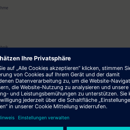
nahme
chnik
o-mechanischen Waagen ist von Vorteil
 Auslegung von eichfähigen Waagen
 und Planung