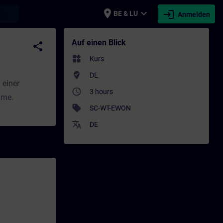
place
expand_more
login
earch
BE & LU
Anmelden
g - Weiterbildung | SITRAIN
Auf einen Blick
share
widgets
Kurs
where_to_vote
DE
 einer
access_time
3 hours
hme.
sell
SC-WT-EWON
translate
DE