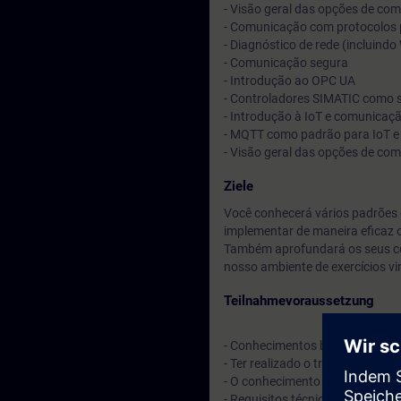
- Visão geral das opções de co
- Comunicação com protocolos
- Diagnóstico de rede (incluindo
- Comunicação segura
- Introdução ao OPC UA
- Controladores SIMATIC como 
- Introdução à IoT e comunica
- MQTT como padrão para IoT 
- Visão geral das opções de co
Ziele
Você conhecerá vários padrões
implementar de maneira eficaz 
Também aprofundará os seus con
nosso ambiente de exercícios vir
Teilnahmevoraussetzung
- Conhecimentos básicos de eng
- Ter realizado o treinamento T
- O conhecimento de SCL é um
- Requisitos técnicos: