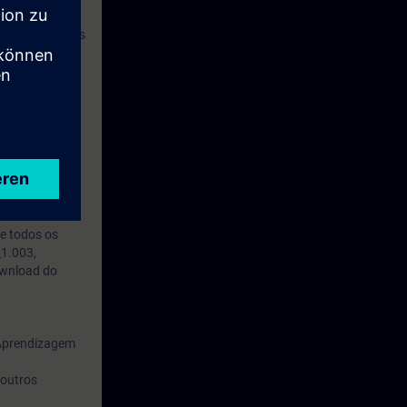
e são passíveis
link abaixo:
 DVD_1.003,
anced""
d STEP 7
e todos os
_1.003,
ownload do
 Aprendizagem
 outros