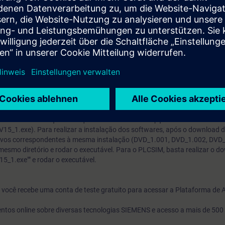
stro no site:
ns.com/cs/start?lc=pt-BR, pois todos os Downloads de softwares soment
.
tware o usuário deve seguir as orientações do documento encontrado no 
mens.com/cs/document/109758060.
 todos os arquivos encontrados na opção DVD1 (DVD_1.001, DVD_1.002,
IAL Download STEP 7 Basic/Professional and WinCC Basic/Comfort/Adv
mens.com/cs/document/109761045
7 Professional e WinCC Advanced devem ser selecionadas.
rt.industry.siemens.com/cs/document/109761045
 download e instalação do arquivo encontrados na opção ""TRIAL Downloa
_1.exe). Para realizar a instalação dos softwares, após o download d
uivos correspondentes à mesma instalação (DVD_1.001, DVD_1.002, DVD
smo diretório e rodar o executável. Para o PLCSIM, basta realizar o d
_1.exe"" e rodar o executável.
o, você recebe uma conta de teste gratuito para acessar a Plataforma de
ntos online sobre diversas tecnologias SIEMENS e acesso a mais de 500