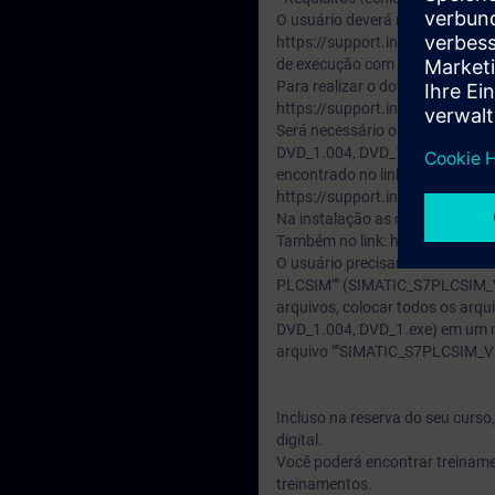
O usuário deverá realizar o cada
https://support.industry.sieme
de execução com esse cadastro
Para realizar o download do sof
https://support.industry.sie
Será necessário o download de
DVD_1.004, DVD_1.exe) do ""TR
encontrado no link abaixo:
https://support.industry.sie
Na instalação as opções: Step 
Também no link: https://suppo
O usuário precisará realizar o
PLCSIM"" (SIMATIC_S7PLCSIM_V15
arquivos, colocar todos os arq
DVD_1.004, DVD_1.exe) em um me
arquivo ""SIMATIC_S7PLCSIM_V15
Incluso na reserva do seu curs
digital.
Você poderá encontrar treiname
treinamentos.