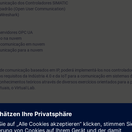
municação dos Controladores SIMATIC
 padrão (Open User Communication)
 Wireshark)
servidores OPC UA
ção na nuvem
e comunicação em nuvem
municação para a nuvem
 de comunicação baseados em IP, poderá implementá-los nos controlado
os requisitos da Indústria 4.0 e da IoT para a comunicação em sistemas
hecimentos teóricos através de diversos exercícios orientados para a p
tuais, o Virtual Lab.
enharia de redes
IA-PRO2
a vantagem