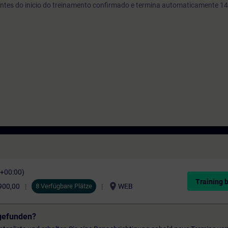
s antes do inicio do treinamento confirmado e termina automaticamente 14
C+00:00)
Training 
location_on
900,00
8 Verfügbare Plätze
WEB
gefunden?