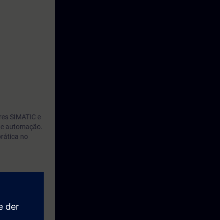
res SIMATIC e
 de automação.
rática no