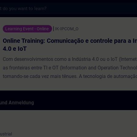
s
ng: Comunicação e controle para a Industria
Learning Event - Online
IK-IPCOM_O
Online Training: Comunicação e controle para a I
4.0 e IoT
Com desenvolvimentos como a Indústria 4.0 ou o IoT (Internet
as fronteiras entre TI e OT (Information and Operation Techno
tornando-se cada vez mais tênues. A tecnologia de automaçã
vezes não é mais um sistema fechado e o controlador se co
níveis superiores da pirâmide de automação até a nuvem. Nest
daremos uma visão geral dos padrões de comunicação atuais,
 und Anmeldung
opções para conectar os controladores SIMATIC aos níveis ac
lo para a comunicação na Indústria 4.0 e na Internet das Cois
ustrial