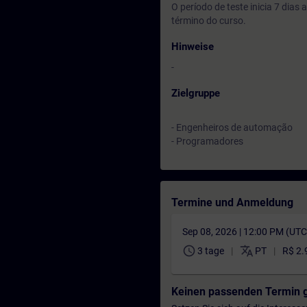
O período de teste inicia 7 dia
término do curso.
Hinweise
-
Zielgruppe
- Engenheiros de automação
- Programadores
Termine und Anmeldung
Sep 08, 2026 | 12:00 PM (UT
schedule
translate
3 tage
PT
R$ 2.
Keinen passenden Termin 