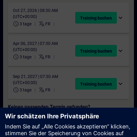
Oct 27, 2026 | 08:30 AM
(UTC+00:00)
expand_more
Training buchen
schedule
translate
3 tage
FR
Apr 06, 2027 | 07:30 AM
(UTC+00:00)
expand_more
Training buchen
schedule
translate
3 tage
FR
Sep 21, 2027 | 07:30 AM
(UTC+00:00)
expand_more
Training buchen
schedule
translate
3 tage
FR
Keinen passenden Termin gefunden?
Setzen Sie sich auf die Interessentenliste und erhalten Sie eine
Benachrichtigung sobald neue Termine verfügbar sind.
Benachrichtigungsservice aktivieren