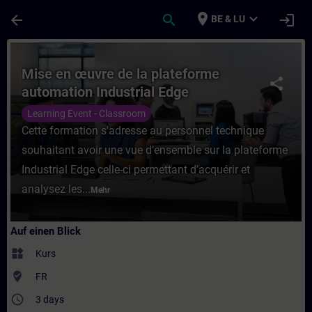
Für Hauptinhalt überspringen
Seite wurde geladen
place
expand_more
arrow_back
search
login
BE & LU
Kurs - Mise en œuvre de la plateforme aut
Mise en œuvre de la plateforme
share
automation Industrial Edge
Learning Event - Classroom
Cette formation s'adresse au personnel technique
souhaitant avoir une vue d’ensemble sur la plateforme
Industrial Edge celle-ci permettant d’acquérir et
analysez les...
Mehr
Auf einen Blick
widgets
Kurs
where_to_vote
FR
access_time
3 days