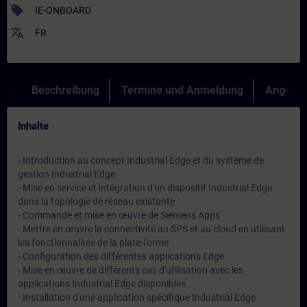
sell
IE-ONBOARD
translate
FR
Beschreibung
Termine und Anmeldung
Angebot
Inhalte
- Introduction au concept Industrial Edge et du système de
gestion Industrial Edge
- Mise en service et intégration d'un dispositif Industrial Edge
dans la topologie de réseau existante
- Commande et mise en œuvre de Siemens Apps
- Mettre en œuvre la connectivité au SPS et au cloud en utilisant
les fonctionnalités de la plate-forme
- Configuration des différentes applications Edge
- Mise en œuvre de différents cas d'utilisation avec les
applications Industrial Edge disponibles
- Installation d'une application spécifique Industrial Edge