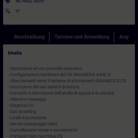
sell
NC-84SL-SERV
translate
IT
Beschreibung
Termine und Anmeldung
Angebot
Inhalte
- Descrizione ed uso pannello operativo
- Configurazione hardware del CN SINUMERIK 840D sl
- Allacciamenti verso il sistema di azionamenti SINAMICS S120
- Descrizione dei vari sistemi di misura
- Concetto e descrizione dell’anello di spazio e di velocità
- Allarmi e messaggi
- Diagnosi I/O
- Dati di setting
- Livelli di protezione
- Servizi (salvataggio dati)
- Cancellazione totale e riavviamento
- Principali dati macchina CN