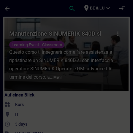
Für Hauptinhalt überspringen
Seite wurde geladen
place
expand_more
arrow_back
search
login
BE & LU
Kurs - Manutenzione SINUMERIK 840D sl - 
Manutenzione SINUMERIK 840D sl
more_vert
Learning Event - Classroom
Questo corso ti insegnerà come fare assistenza e
ripristinare un SINUMERIK 840D sl con interfaccia
operatore SINUMERIK Operate e HMI advanced.Al
termine del corso, a...
Mehr
Auf einen Blick
widgets
Kurs
where_to_vote
IT
access_time
3 days