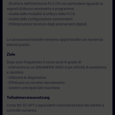
- Struttura dell’interfaccia PLC-CN con particolare riguardo ai
segnali di blocco movimento e programma
- Analisi delle modalità di utilizzo della FC10
- Analisi della configurazione azionamenti
- Ottimizzazione taratura degli azionamenti digitali
Le conoscenze teoriche verranno approfondite con numerosi
esercizi pratici.
Ziele
Dopo aver frequentato il corso sarai in grado di:
- Intervenire su un SINUMERIK 840D sl per attività di assistenza
e ripristino
- Utilizzare la diagnostica
- Effettuare un corretto riavviamento
- Gestire i principali dati macchina
Teilnahmevoraussetzung
Corso NC-S7-APT o equivalenti conoscenze base dei sistemi a
controllo numerico.