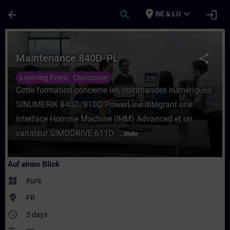
Für Hauptinhalt überspringen
Seite wurde geladen
place
expand_more
arrow_back
search
login
BE & LU
Kurs - Maintenance 840D-PL - Training - S
Maintenance 840D-PL
share
Learning Event - Classroom
Cette formation concerne les commandes numériques
SINUMERIK 840D/810D PowerLine intégrant une
Interface Homme Machine (IHM) Advanced et un
variateur SIMODRIVE 611D. ...
Mehr
Auf einen Blick
widgets
Kurs
where_to_vote
FR
access_time
5 days