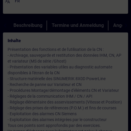
translate
FR
Beschreibung
Termine und Anmeldung
Angebot
Inhalte
Présentation des fonctions et de l'utilisation de la CN :
- Archivage, sauvegarde et restitution des données IHM, CN, AP
et variateur (MS de série /Ghost)
- Présentation des variables utiles au diagnostic automate
disponibles à l'écran de la CN
- Structure matérielle des SINUMERIK 8X0D PowerLine
- Recherche de panne sur Variateur et CN
- Procédures Montage/démontage d'éléments CN et Variateur
- Réglages de la communication IHM / CN / API
- Réglage élémentaire des asservissements (Vitesse et Position)
- Réglage des prises de références (P.O.M.) et fins de courses
- Exploitation des alarmes CN Siemens
- Exploitation des alarmes intégrées par le constructeur
Tous ces points sont approfondis par des exercices.