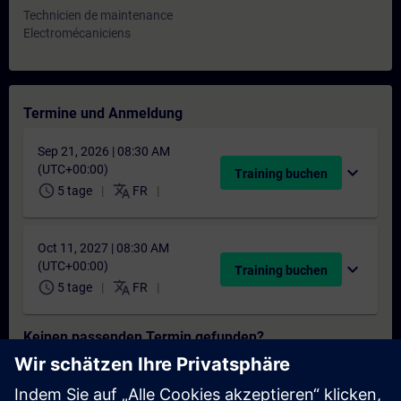
Technicien de maintenance
Electromécaniciens
Termine und Anmeldung
Sep 21, 2026 | 08:30 AM
(UTC+00:00)
expand_more
Training buchen
schedule
translate
5 tage
FR
Oct 11, 2027 | 08:30 AM
(UTC+00:00)
expand_more
Training buchen
schedule
translate
5 tage
FR
Keinen passenden Termin gefunden?
Setzen Sie sich auf die Interessentenliste und erhalten Sie eine
Benachrichtigung sobald neue Termine verfügbar sind.