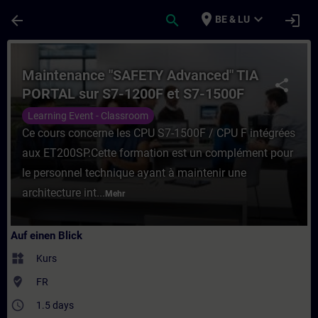
Für Hauptinhalt überspringen
Seite wurde geladen
place
expand_more
arrow_back
search
login
BE & LU
Kurs - Maintenance "SAFETY Advanced" TIA
Maintenance "SAFETY Advanced" TIA
share
PORTAL sur S7-1200F et S7-1500F
Learning Event - Classroom
Ce cours concerne les CPU S7-1500F / CPU F intégrées
aux ET200SP.Cette formation est un complément pour
le personnel technique ayant à maintenir une
architecture int...
Mehr
Auf einen Blick
widgets
Kurs
where_to_vote
FR
access_time
1.5 days