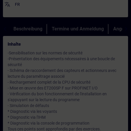
translate
FR
Beschreibung
Termine und Anmeldung
Angebot
Inhalte
-Sensibilisation sur les normes de sécurité
-Présentation des équipements nécessaires à une boucle de
sécurité
- Schéma de raccordement des capteurs et actionneurs avec
lecture du paramétrage associé
- Rechargement complet de la CPU de sécurité
- Mise en œuvre des ET200SP F sur PROFINET I/O
- Vérification du bon fonctionnement de l'installation en
s'appuyant sur la lecture du programme
- Simulation de défauts
* Diagnostic via les voyants
* Diagnostic via l'IHM
* Diagnostic via la console de programmation
Tous ces points sont approfondis par des exercices.