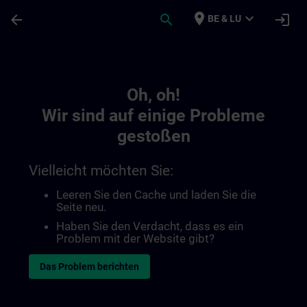
Für Hauptinhalt überspringen
Seite wurde geladen
place
expand_more
arrow_back
search
login
BE & LU
Toc | SITRAIN
Oh, oh!
Wir sind auf einige Probleme
gestoßen
Vielleicht möchten Sie:
Leeren Sie den Cache und laden Sie die
Seite neu.
Haben Sie den Verdacht, dass es ein
Problem mit der Website gibt?
Das Problem berichten