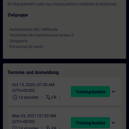
de l'équipement suite aux manipulations réalisées à distances.
Zielgruppe
- Automaticien BE/ Méthode
- Technicien de maintenance niveau 2
- Dirigeants
- Personnel de vente
Termine und Anmeldung
Oct 15, 2026 | 07:30 AM
(UTC+00:00)
expand_more
Training buchen
schedule
translate
14 stunden
FR
May 03, 2027 | 07:30 AM
(UTC+00:00)
expand_more
Training buchen
schedule
translate
14 stunden
FR