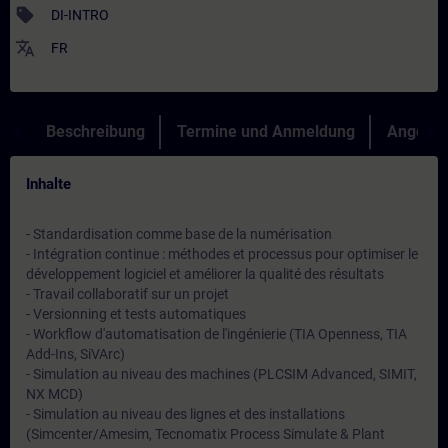
sell
DI-INTRO
translate
FR
Beschreibung
Termine und Anmeldung
Angebot
Inhalte
- Standardisation comme base de la numérisation
- Intégration continue : méthodes et processus pour optimiser le
développement logiciel et améliorer la qualité des résultats
- Travail collaboratif sur un projet
- Versionning et tests automatiques
- Workflow d'automatisation de l'ingénierie (TIA Openness, TIA
Add-Ins, SiVArc)
- Simulation au niveau des machines (PLCSIM Advanced, SIMIT,
NX MCD)
- Simulation au niveau des lignes et des installations
(Simcenter/Amesim, Tecnomatix Process Simulate & Plant