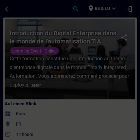
Für Hauptinhalt überspringen
Seite wurde geladen
place
expand_more
arrow_back
search
login
BE & LU
Kurs - Introduction du Digital Enterprise 
Introduction du Digital Enterprise dans
share
le monde de l'automatisation TIA
(Formation à distance)
Learning Event - Online
Cette formation constitue une introduction au thème
d’entreprise digitale dans le monde Totally Integrated
Automation. Vous apprendrez comment procéder pour
déployer...
Mehr
Auf einen Blick
widgets
Kurs
where_to_vote
FR
access_time
14 hours