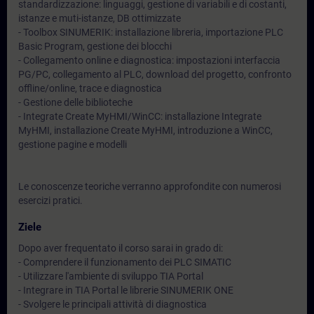
standardizzazione: linguaggi, gestione di variabili e di costanti,
istanze e muti-istanze, DB ottimizzate
- Toolbox SINUMERIK: installazione libreria, importazione PLC
Basic Program, gestione dei blocchi
- Collegamento online e diagnostica: impostazioni interfaccia
PG/PC, collegamento al PLC, download del progetto, confronto
offline/online, trace e diagnostica
- Gestione delle biblioteche
- Integrate Create MyHMI/WinCC: installazione Integrate
MyHMI, installazione Create MyHMI, introduzione a WinCC,
gestione pagine e modelli
Le conoscenze teoriche verranno approfondite con numerosi
esercizi pratici.
Ziele
Dopo aver frequentato il corso sarai in grado di:
- Comprendere il funzionamento dei PLC SIMATIC
- Utilizzare l'ambiente di sviluppo TIA Portal
- Integrare in TIA Portal le librerie SINUMERIK ONE
- Svolgere le principali attività di diagnostica