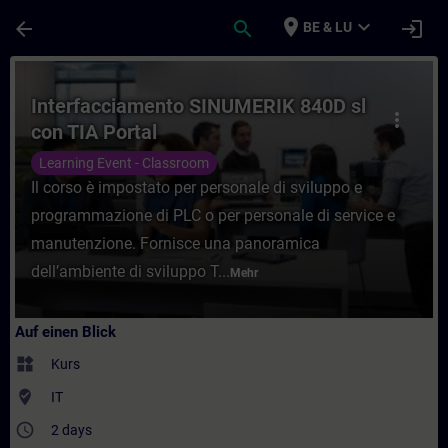
Für Hauptinhalt überspringen
Seite wurde geladen
place
expand_more
arrow_back
search
login
BE & LU
Kurs - Interfacciamento SINUMERIK 840D sl
Interfacciamento SINUMERIK 840D sl
more_vert
con TIA Portal
Learning Event - Classroom
Il corso è impostato per personale di sviluppo e
programmazione di PLC o per personale di service e
manutenzione. Fornisce una panoramica
dell’ambiente di sviluppo T...
Mehr
Auf einen Blick
widgets
Kurs
where_to_vote
IT
access_time
2 days