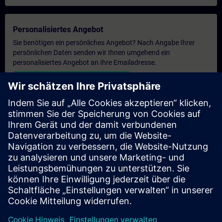
Personalisiertes Angebot
Sie benötigen ein persönliches Angebot? Nach Angabe Ihrer
persönlichen Daten senden wir Ihnen umgehend ein
personalisiertes Angebot an Ihre Emailadresse.
Persönliches Angebot zusenden
Anfrage Exklusivtraining
Haben Sie Bedarf an einem höheren Schulungsangebot und
brauchen ein exklusives Training – entweder vor Ort bei Ihnen,
virtuell oder in einem SITRAIN Trainingscenter? Nachdem Sie
uns Ihre persönlichen Daten und Ihren Trainingsbedarf
übermittelt haben, bekommen Sie von uns ein Angebot für eine
exklusive Schulung.
Exklusives Angebot anfragen