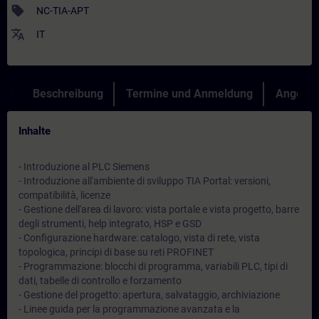
sell
NC-TIA-APT
translate
IT
Beschreibung
Termine und Anmeldung
Angebot
Inhalte
- Introduzione al PLC Siemens
- Introduzione all'ambiente di sviluppo TIA Portal: versioni,
compatibilità, licenze
- Gestione dell'area di lavoro: vista portale e vista progetto, barre
degli strumenti, help integrato, HSP e GSD
- Configurazione hardware: catalogo, vista di rete, vista
topologica, principi di base su reti PROFINET
- Programmazione: blocchi di programma, variabili PLC, tipi di
dati, tabelle di controllo e forzamento
- Gestione del progetto: apertura, salvataggio, archiviazione
- Linee guida per la programmazione avanzata e la