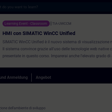
s
IC WinCC Unified - Training - Schulung - 
Learning Event - Classroom
TIA-UWCCM
HMI con SIMATIC WinCC Unified
SIMATIC WinCC Unified è il nuovo sistema di visualizzazione ne
Il sistema convince grazie all'uso delle tecnologie web native c
presentate in questo corso. Imparerai anche l'elevato grado di
attraverso interfacce ad elevate prestazioni. Imparerai a utili
WinCC Unified e i nuovi SIMATIC Unified Comfort Panel e a fart
personale delle prestazioni dei nuovi dispositivi.Ti verranno in
 und Anmeldung
Angebot
basi fondamentali e le diverse possibilità di configurazione.
zione dell'ambiente di sviluppo