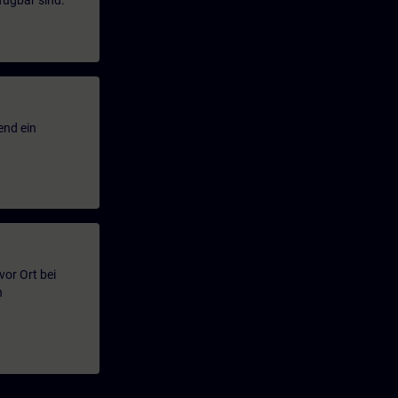
fügbar sind.
end ein
or Ort bei
n