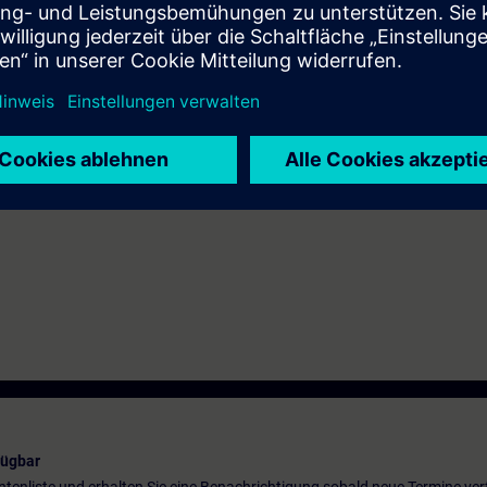
 automazione.
el sistema di automazione SIMATIC S7-1500.
he in modalità Virtual Classroom: E-UWCCM.
ll'impiego di SIMATIC WinCC Unified come SCADA è disponibile il corso suc
fügbar