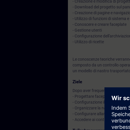
- Creazione e modifica di progett
- Download del progetto sul pan
- Creazione di pagine e navigazi
- Utilizzo di funzioni di sistema 
- Conoscere e creare faceplate
- Gestione utenti
- Configurazione dell'archiviazion
- Utilizzo di ricette
Le conoscenze teoriche verranno
composto da un controllo opera
un modello di nastro trasportat
Ziele
Dopo aver frequentato il corso sa
- Progettare faceplate e creare 
- Configurazione il sistema in ma
- Organizzare la navigazione tra
- Configurare allarmi e messagg
- Accedere ai controllori S7