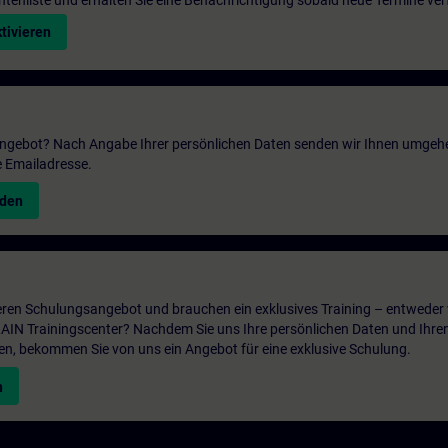
entenliste und erhalten Sie eine Benachrichtigung sobald neue Termine ver
tivieren
 Angebot? Nach Angabe Ihrer persönlichen Daten senden wir Ihnen umgeh
e Emailadresse.
nden
ren Schulungsangebot und brauchen ein exklusives Training – entweder v
ITRAIN Trainingscenter? Nachdem Sie uns Ihre persönlichen Daten und Ihre
en, bekommen Sie von uns ein Angebot für eine exklusive Schulung.
n