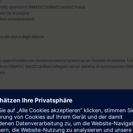
i
nello operatore SIMATIC Unified Comfort Panel
one tra le pagine
e loro schedulazione
e dei dati e degli allarmi
 approfondite con numerosi esercizi pratici su un modello di sistema TIA
tore SIMATIC WinCC Unified collegato ad un sistema di automazione SI
ore.
rai in grado di:
semplici dinamizzazioni
niera efficiente tramite l'uso di faceplate
 le pagine
i