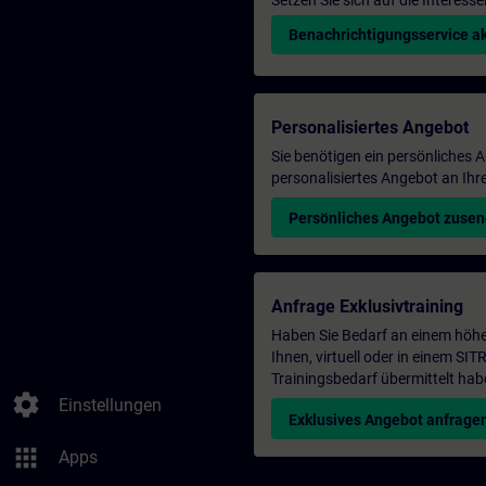
Setzen Sie sich auf die Interess
Benachrichtigungsservice ak
Personalisiertes Angebot
Sie benötigen ein persönliches
personalisiertes Angebot an Ihr
Persönliches Angebot zuse
Anfrage Exklusivtraining
Haben Sie Bedarf an einem höhe
Ihnen, virtuell oder in einem S
Trainingsbedarf übermittelt hab
settings
Einstellungen
Exklusives Angebot anfrage
apps
Apps