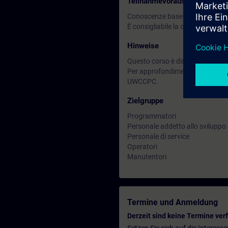
Teilnahmevoraussetzung
Conoscenze base dei sistemi di
È consigliabile la conoscenza d
Hinweise
Questo corso è disponibile anc
Per approfondimenti orientati a
UWCCPC.
Zielgruppe
Programmatori
Personale addetto allo sviluppo
Personale di service
Operatori
Manutentori
Termine und Anmeldung
Derzeit sind keine Termine ver