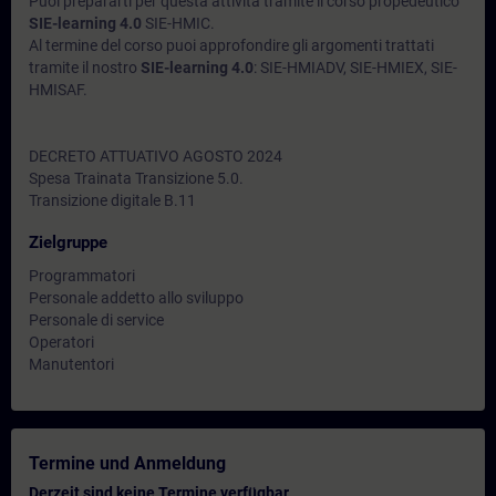
Puoi prepararti per questa attività tramite il corso propedeutico
SIE-learning 4.0
SIE-HMIC.
Al termine del corso puoi approfondire gli argomenti trattati
tramite il nostro
SIE-learning 4.0
: SIE-HMIADV, SIE-HMIEX, SIE-
HMISAF.
DECRETO ATTUATIVO AGOSTO 2024
Spesa Trainata Transizione 5.0.
Transizione digitale B.11
Zielgruppe
Programmatori
Personale addetto allo sviluppo
Personale di service
Operatori
Manutentori
Termine und Anmeldung
Derzeit sind keine Termine verfügbar