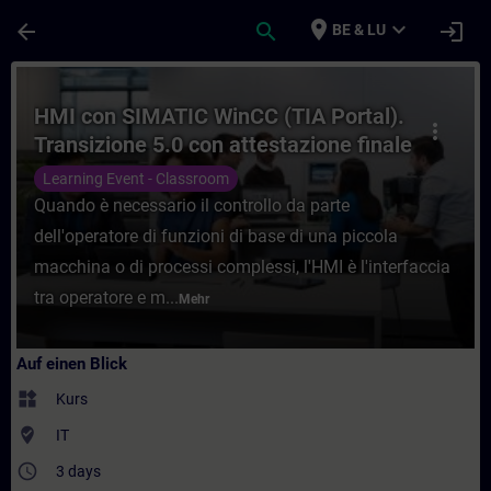
Für Hauptinhalt überspringen
Seite wurde geladen
place
expand_more
arrow_back
search
login
BE & LU
Kurs - HMI con SIMATIC WinCC (TIA Portal)
HMI con SIMATIC WinCC (TIA Portal).
more_vert
Transizione 5.0 con attestazione finale
superamento esame.
Learning Event - Classroom
Quando è necessario il controllo da parte
dell'operatore di funzioni di base di una piccola
macchina o di processi complessi, l'HMI è l'interfaccia
tra operatore e m...
Mehr
Auf einen Blick
widgets
Kurs
where_to_vote
IT
access_time
3 days