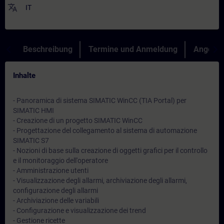
translate
IT
Beschreibung
Termine und Anmeldung
Angebot
Inhalte
- Panoramica di sistema SIMATIC WinCC (TIA Portal) per
SIMATIC HMI
- Creazione di un progetto SIMATIC WinCC
- Progettazione del collegamento al sistema di automazione
SIMATIC S7
- Nozioni di base sulla creazione di oggetti grafici per il controllo
e il monitoraggio dell'operatore
- Amministrazione utenti
- Visualizzazione degli allarmi, archiviazione degli allarmi,
configurazione degli allarmi
- Archiviazione delle variabili
- Configurazione e visualizzazione dei trend
- Gestione ricette