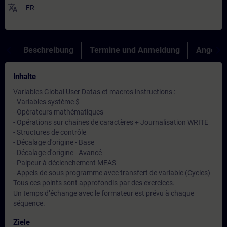
translate
FR
Beschreibung
Termine und Anmeldung
Angebot
Inhalte
Variables Global User Datas et macros instructions :
- Variables système $
- Opérateurs mathématiques
- Opérations sur chaines de caractères + Journalisation WRITE
- Structures de contrôle
- Décalage d'origine - Base
- Décalage d'origine - Avancé
- Palpeur à déclenchement MEAS
- Appels de sous programme avec transfert de variable (Cycles)
Tous ces points sont approfondis par des exercices.
Un temps d’échange avec le formateur est prévu à chaque
séquence.
Ziele