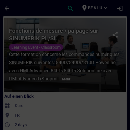
Für Hauptinhalt überspringen
Seite wurde geladen
place
expand_more
arrow_back
search
login
BE & LU
Kurs - Fonctions de mesure / palpage sur 
Fonctions de mesure / palpage sur
share
SINUMERIK PL/SL
Learning Event - Classroom
Cette formation concerne les commandes numériques
SINUMERIK suivantes: 840D/840Di/810D Powerline
avec HMI Advanced 840D/840Di Solutionline avec
HMI Advanced (Shopmil...
Mehr
Auf einen Blick
widgets
Kurs
where_to_vote
FR
access_time
2 days