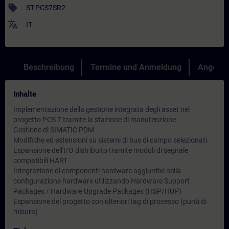
sell
ST-PCS7SR2
translate
IT
Beschreibung
Termine und Anmeldung
Angebot
Inhalte
Implementazione della gestione integrata degli asset nel
progetto PCS 7 tramite la stazione di manutenzione
Gestione di SIMATIC PDM
Modifiche ed estensioni su sistemi di bus di campo selezionati
Espansione dell'I/O distribuito tramite moduli di segnale
compatibili HART
Integrazione di componenti hardware aggiuntivi nella
configurazione hardware utilizzando Hardware Support
Packages / Hardware Upgrade Packages (HSP/HUP)
Espansione del progetto con ulteriori tag di processo (punti di
misura)