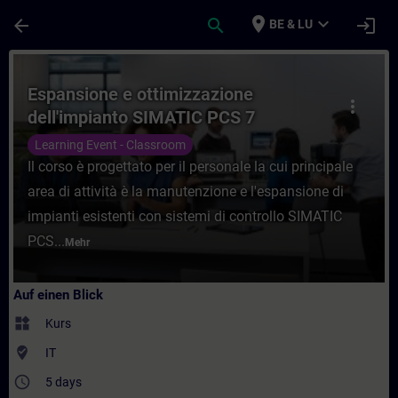
Für Hauptinhalt überspringen
Seite wurde geladen
place
expand_more
arrow_back
search
login
BE & LU
Kurs - Espansione e ottimizzazione dell'i
Espansione e ottimizzazione
more_vert
dell'impianto SIMATIC PCS 7
Learning Event - Classroom
Il corso è progettato per il personale la cui principale
area di attività è la manutenzione e l'espansione di
impianti esistenti con sistemi di controllo SIMATIC
PCS...
Mehr
Auf einen Blick
widgets
Kurs
where_to_vote
IT
access_time
5 days