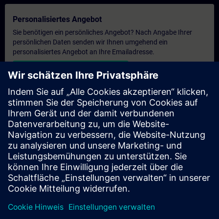
Personalisiertes Angebot
Sie benötigen ein persönliches Angebot? Nach Angabe Ihrer
persönlichen Daten senden wir Ihnen umgehend ein
personalisiertes Angebot an Ihre Emailadresse.
Persönliches Angebot zusenden
Anfrage Exklusivtraining
Haben Sie Bedarf an einem höheren Schulungsangebot und
brauchen ein exklusives Training – entweder vor Ort bei Ihnen,
virtuell oder in einem SITRAIN Trainingscenter? Nachdem Sie
uns Ihre persönlichen Daten und Ihren Trainingsbedarf
übermittelt haben, bekommen Sie von uns ein Angebot für eine
exklusive Schulung.
Exklusives Angebot anfragen