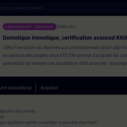
s
otique, certification avanced KNX - Train
Learning Event - Classroom
KNX-ADV
Domotique Immotique, certification avanced KN
Cette Formation est destinée aux professionnels ayant déjà réa
en services des projets sous ETS.Elle permet d'acquérir les c
permettant de réaliser une installation KNX avancée : topologi
régulation CVR, asservissement des stores et de l'éclairage, sé
diagnostiquer une installation et résoudre des difficultés. Répa
Théorie, 70% Pratique Participants max 8 Evaluation des acqu
 und Anmeldung
Angebot
prérequis Avoir la certification KNX-BASE
tégration des suretés.
gs)
é par régulation ventilo convecteur et plancher chauffant)