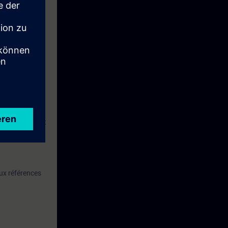
ises, formés et
ratiques, et
ux références