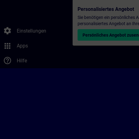
Personalisiertes Angebot
Sie benötigen ein persönliches
personalisiertes Angebot an Ihr
settings
Einstellungen
Persönliches Angebot zuse
apps
Apps
help_outline
Hilfe