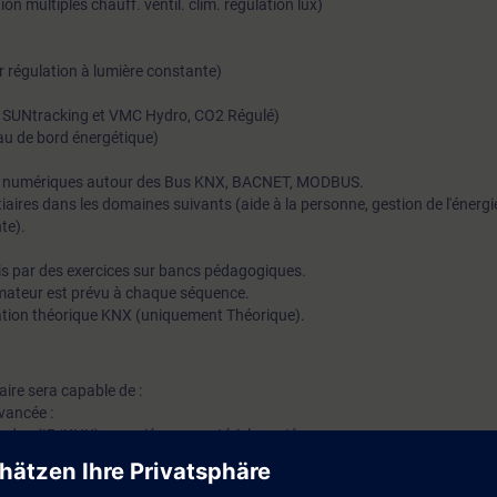
tion multiples chauff. ventil. clim. regulation lux)
par régulation à lumière constante)
par SUNtracking et VMC Hydro, CO2 Régulé)
leau de bord énergétique)
res numériques autour des Bus KNX, BACNET, MODBUS.
tiaires dans les domaines suivants (aide à la personne, gestion de l'énergi
te).
is par des exercices sur bancs pédagogiques.
mateur est prévu à chaque séquence.
cation théorique KNX (uniquement Théorique).
iaire sera capable de :
vancée :
tendue (IP/KNX) associée aux matériels systèmes
t des stores,