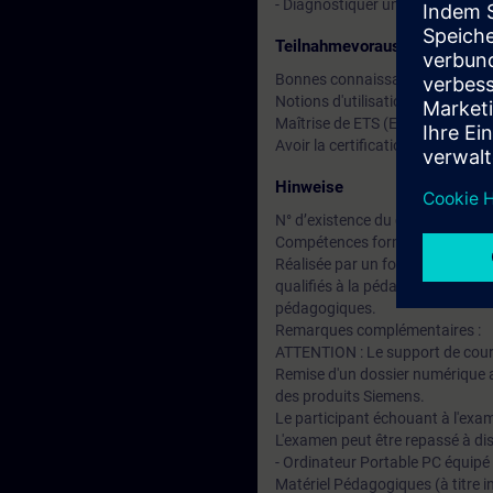
- Diagnostiquer une installation 
Teilnahmevoraussetzung
Bonnes connaissances de l'instal
Notions d'utilisation d'un ordin
Maîtrise de ETS (EIB Tool Softw
Avoir la certification KNX-BASE
Hinweise
N° d’existence du centre de for
Compétences formateur :
Réalisée par un formateur certi
qualifiés à la pédagogie des adu
pédagogiques.
Remarques complémentaires :
ATTENTION : Le support de cours
Remise d'un dossier numérique a
des produits Siemens.
Le participant échouant à l'exam
L'examen peut être repassé à disc
- Ordinateur Portable PC équipé
Matériel Pédagogiques (à titre in