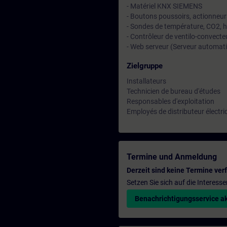
- Matériel KNX SIEMENS
- Boutons poussoirs, actionneur
- Sondes de température, CO2, h
- Contrôleur de ventilo-convec
- Web serveur (Serveur automat
Zielgruppe
Installateurs
Technicien de bureau d'études
Responsables d'exploitation
Employés de distributeur électri
Termine und Anmeldung
Derzeit sind keine Termine ver
Setzen Sie sich auf die Interess
Benachrichtigungsservice ak