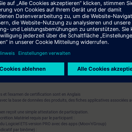
et résoudre des difficultés.
lation électrique des bâtiments.
ateur de type PC et du système d'exploitation Windows.
are)
mation SITRAIN : 11 93 00 205 93
fié KNX assurant au quotidien des missions techniques auprès des entrepr
ltes avec un suivi et une actualisation de leurs compétences théoriques, p
 et l'examen de certification sont en Anglais
vec la base de données des produits, des fiches applicatives associées a
en reçoit une simple attestation de participation.
rétion.Matériel requis par le participant :
 du Logiciel ETS version PRO avec des apps (Moov'n'Group)
dicatif par binôme) :