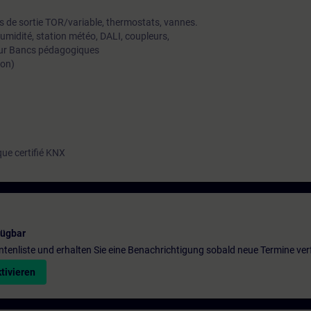
s de sortie TOR/variable, thermostats, vannes.
umidité, station météo, DALI, coupleurs,
teur Bancs pédagogiques
ion)
que certifié KNX
fügbar
entenliste und erhalten Sie eine Benachrichtigung sobald neue Termine ver
tivieren