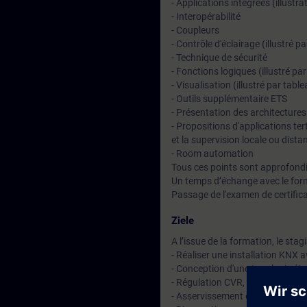
- Applications intégrées (illustra
- Interopérabilité
- Coupleurs
- Contrôle d'éclairage (illustré 
- Technique de sécurité
- Fonctions logiques (illustré 
- Visualisation (illustré par tab
- Outils supplémentaire ETS
- Présentation des architectu
- Propositions d'applications ter
et la supervision locale ou distan
- Room automation
Tous ces points sont approfond
Un temps d’échange avec le for
Passage de l'examen de certifi
Ziele
A l’issue de la formation, le stag
- Réaliser une installation KNX a
- Conception d'une topologie é
- Régulation CVR,
- Asservissement de l'éclairage e