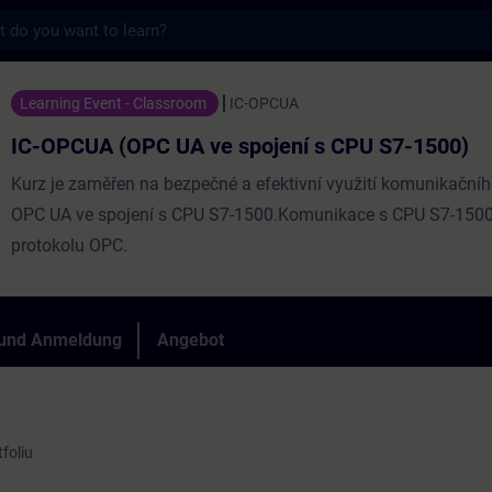
s
 UA ve spojení s CPU S7-1500) - Training 
Learning Event - Classroom
IC-OPCUA
IC-OPCUA (OPC UA ve spojení s CPU S7-1500)
Kurz je zaměřen na bezpečné a efektivní využití komunikačníh
OPC UA ve spojení s CPU S7-1500.Komunikace s CPU S7-150
protokolu OPC.
 und Anmeldung
Angebot
foliu