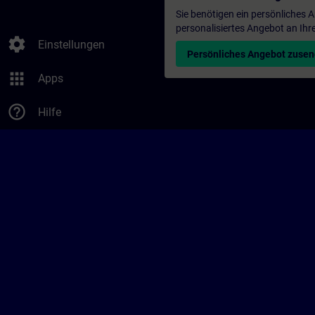
Sie benötigen ein persönliches
personalisiertes Angebot an Ihr
settings
Einstellungen
Persönliches Angebot zuse
apps
Apps
help_outline
Hilfe