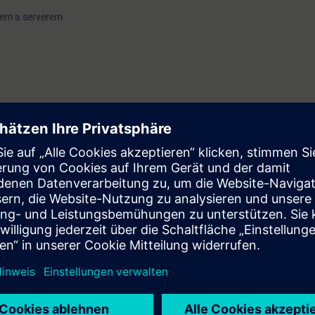
tem a serverem
ozhraní
 dovednosti pro bezpečné, efektivní a optimalizované využití komunikačn
00.
 průmyslové komunikaci
klienta
u certifikátů
stiku komunikace
 pomocí SiOME