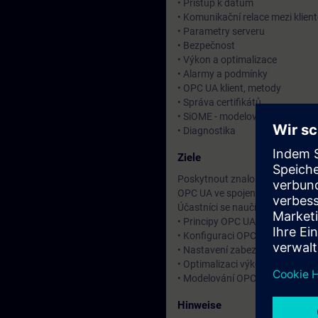
• Přístup k datům
• Komunikační relace mezi klien
• Parametry serveru
• Bezpečnost
• Výkon a optimalizace
• Alarmy a podmínky
• OPC UA klient, metody
• Správa certifikátů
• SiOME - modelování OPC UA r
• Diagnostika
Ziele
Poskytnout znalosti a praktické
OPC UA ve spojení s CPU S7-15
Účastníci se naučí:
• Principy OPC UA a jeho roli v
• Konfiguraci OPC UA serveru a 
• Nastavení zabezpečení a správ
• Optimalizaci výkonu a diagno
• Modelování OPC UA rozhraní
Hinweise