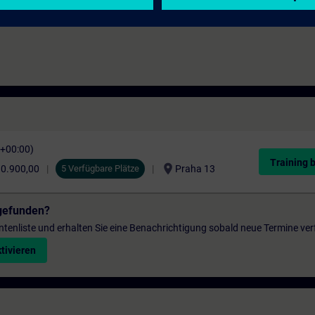
ÁNÍ. Realizujeme od 4 účastníků!
C+00:00)
Training 
location_on
0.900,00
5 Verfügbare Plätze
Praha 13
gefunden?
entenliste und erhalten Sie eine Benachrichtigung sobald neue Termine ver
tivieren