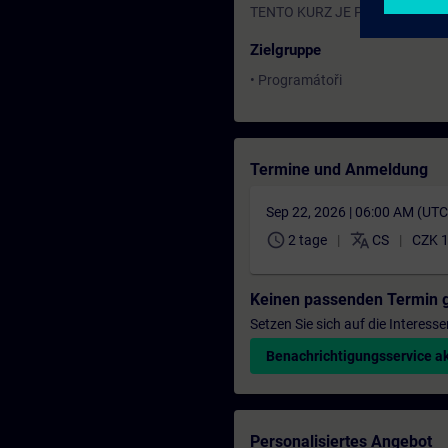
TENTO KURZ JE POUZE NA VYŽÁD
Zielgruppe
• Programátoři
Termine und Anmeldung
Sep 22, 2026 | 06:00 AM (UT
schedule
translate
2 tage
CS
CZK 1
Keinen passenden Termin 
Setzen Sie sich auf die Interess
Benachrichtigungsservice ak
Personalisiertes Angebot