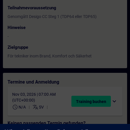
Teilnahmevoraussetzung
Genomgått Desigo CC Steg 1 (TDP64 eller TDP65)
Hinweise
-
Zielgruppe
För tekniker inom Brand, Komfort och Säkerhet
Termine und Anmeldung
Nov 03, 2026 | 07:00 AM
(UTC+00:00)
expand_more
Training buchen
schedule
translate
N/A
SV
Keinen passenden Termin gefunden?