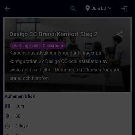
Für Hauptinhalt überspringen
Seite wurde geladen
place
expand_more
arrow_back
search
login
BE & LU
Kurs - Desigo CC Brand/Komfort Steg 2 - T
Desigo CC Brand/Komfort Steg 2
share
Learning Event - Classroom
Kursens huvudsakliga tyngdpunkt ligger på
konfiguration av Desigo CC och installation av
systemet i sin helhet, Detta är steg 2 kursen för både
brand och komfort
Auf einen Blick
widgets
Kurs
where_to_vote
SE
access_time
3 days