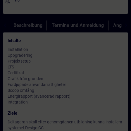
translate
SV
Beschreibung
Termine und Anmeldung
Angebot
Inhalte
Installation
Uppgradering
Projektsetup
LTS
Certifikat
Grafik från grunden
Fördjupade användarrättigheter
Scoop omfång
Energirapport (avancerad rapport)
Integration
Ziele
Deltagaran skall efter genomgågnen utbildning kunna installera
systemet Desigo CC