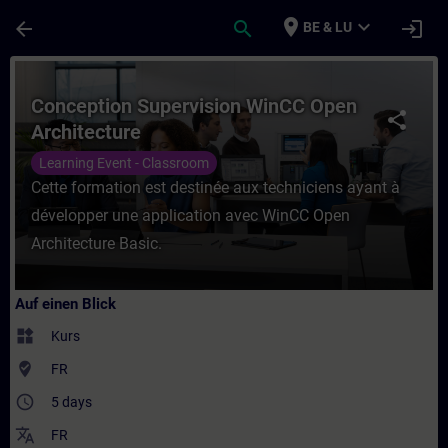
Für Hauptinhalt überspringen
Seite wurde geladen
place
expand_more
arrow_back
search
login
BE & LU
Kurs - Conception Supervision WinCC Open 
Conception Supervision WinCC Open
share
Architecture
Learning Event - Classroom
Cette formation est destinée aux techniciens ayant à
développer une application avec WinCC Open
Architecture Basic.
Auf einen Blick
widgets
Kurs
where_to_vote
FR
access_time
5 days
translate
FR