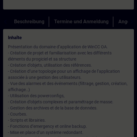
Beschreibung
Termine und Anmeldung
Angebot
Inhalte
Présentation du domaine d’application de WinCC OA.
- Création de projet et familiarisation avec les différents
éléments du progiciel et sa structure
- Création d’objets, utilisation des références.
- Création d’une topologie pour un affichage de l’application
associée à une gestion des utilisateurs.
- Vue des alarmes et des événements (filtrage, gestion, création,
affichage…)
- Utilisation des powerconfigs,
- Création d’objets complexes et paramétrage de masse.
- Gestion des archives et de la base de données.
- Courbes.
- Scripts et librairies.
- Fonctions d’emergency et online backup.
- Mise en place d’un système redondant.