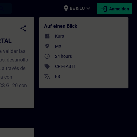
place
expand_more
login
earch
BE & LU
Anmelden
ining - Schulung - Weiterbildung | SITRA
Auf einen Blick
share
widgets
Kurs
RTAL
where_to_vote
MX
 validar las
access_time
24 hours
os, desarrollo
sell
CPT-FAST1
 a través de
translate
da con
ES
ICS G120 con