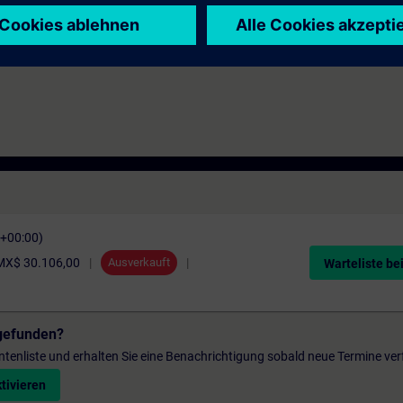
ma internacional inglés.
C+00:00)
MX$ 30.106,00
Ausverkauft
Warteliste be
gefunden?
entenliste und erhalten Sie eine Benachrichtigung sobald neue Termine ver
tivieren