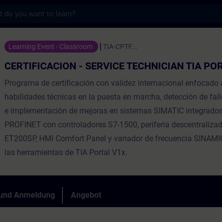
s
N - SERVICE TECHNICIAN TIA PORTAL - Tra
Learning Event - Classroom
TIA-CPTF...
CERTIFICACION - SERVICE TECHNICIAN TIA PO
Programa de certificación con validez internacional enfocado a
habilidades técnicas en la puesta en marcha, detección de fall
e implementación de mejoras en sistemas SIMATIC integrados
PROFINET con controladores S7-1500, periferia descentraliza
ET200SP, HMI Comfort Panel y variador de frecuencia SINAM
las herramientas de TIA Portal V1x.
 und Anmeldung
Angebot