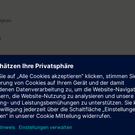
ógicas
0
ivos de integración y refinación de habilidades para la intervención y desa
lización y control – accionamientos, como preparación para la evaluación 
s y habilidades sobre equipos de automatización SIMATIC y SINAMICS, 
ogramas (LAD/KOP) y configuraciones existentes, con un nivel equivalente
PRO1], TIA Portal WinCC & PROFINET [TIAWCCM+PN] y SINAMICS G120 [D