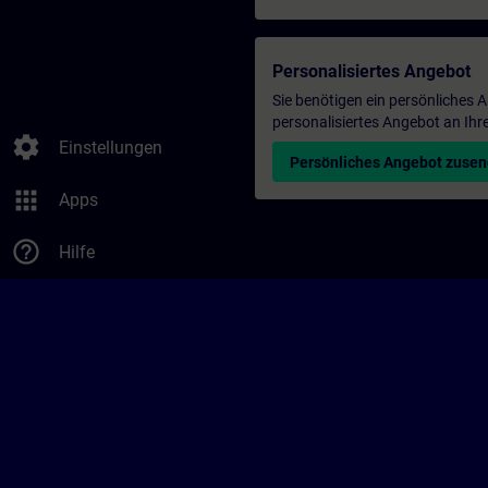
Personalisiertes Angebot
Sie benötigen ein persönliches
personalisiertes Angebot an Ihr
settings
Einstellungen
Persönliches Angebot zuse
apps
Apps
help_outline
Hilfe