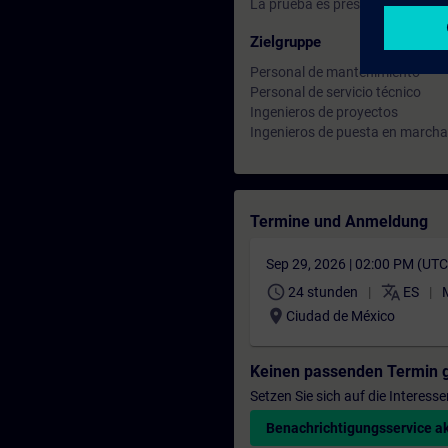
La prueba es presentada en idio
Zielgruppe
Personal de mantenimiento
Personal de servicio técnico
Ingenieros de proyectos
Ingenieros de puesta en marcha
Termine und Anmeldung
Sep 29, 2026 | 02:00 PM (UT
schedule
translate
24 stunden
ES
location_on
Ciudad de México
Keinen passenden Termin 
Setzen Sie sich auf die Interess
Benachrichtigungsservice ak