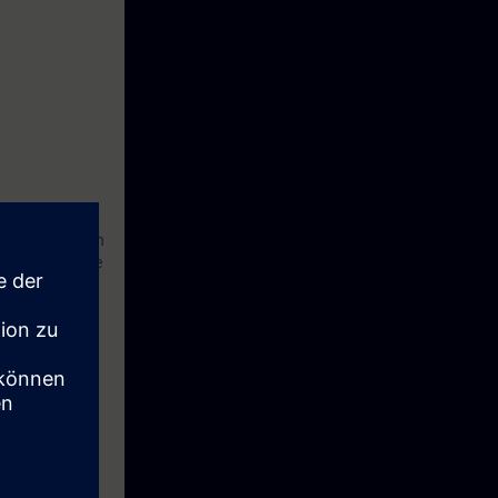
rrollo eficaz en
oficial Service
en puntos de
 a cursos TIA
R-G12-PM]