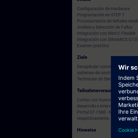
Configuración de Hardware
Programación en STEP 7
Procesamiento de Señales Anal
Análisis y Detección de Fallos
Integración con WinCC Flexible
Integración con SINAMICS G12
Examen práctico
Ziele
Recapitular conceptos significat
sistemas de controlador – visua
Technician de Siemens.
Teilnahmevoraussetzung
Contar con buenos conocimiento
desarrollo e intervención de pr
Portal S7-1500 - Nivel 2 [TIA
respectivamente.
Hinweise