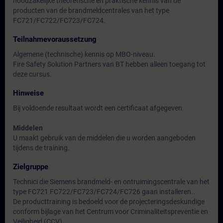
noodzakelijke theoretische en praktische kennis van de
producten van de brandmeldcentrales van het type
FC721/FC722/FC723/FC724.
Teilnahmevoraussetzung
Algemene (technische) kennis op MBO-niveau.
Fire Safety Solution Partners van BT hebben alleen toegang tot
deze cursus.
Hinweise
Bij voldoende resultaat wordt een certificaat afgegeven.
Middelen
U maakt gebruik van de middelen die u worden aangeboden
tijdens de training.
Zielgruppe
Technici die Siemens brandmeld- en ontruimingscentrale van het
type FC721 FC722/FC723/FC724/FC726 gaan installeren..
De producttraining is bedoeld voor de projecteringsdeskundige
conform bijlage van het Centrum voor Criminaliteitspreventie en
Veiligheid (CCV)