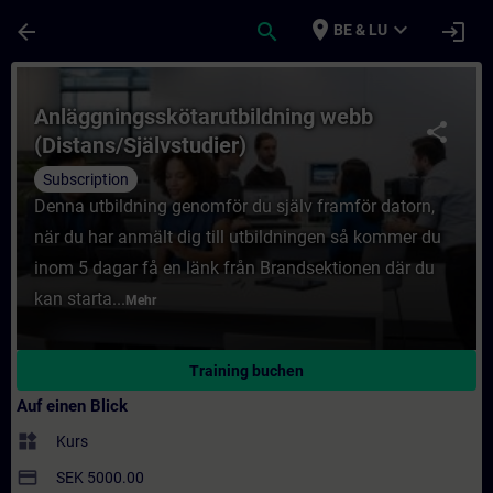
Für Hauptinhalt überspringen
Seite wurde geladen
place
expand_more
arrow_back
search
login
BE & LU
Kurs - Anläggningsskötarutbildning webb (D
Anläggningsskötarutbildning webb
share
(Distans/Självstudier)
Subscription
Denna utbildning genomför du själv framför datorn,
när du har anmält dig till utbildningen så kommer du
inom 5 dagar få en länk från Brandsektionen där du
kan starta...
Mehr
Training buchen
Auf einen Blick
widgets
Kurs
payment
SEK 5000.00