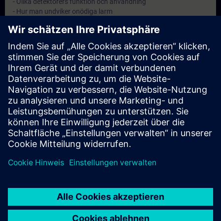
- Olika detektorers funktion och användning
- Hur man undviker onödiga larm
- Larmlagring och larmorganisation
- Larmöverföring till räddningstjänst eller larmcentral
Ziele
Att ge anläggningsskötaren kännedom om sitt ansvar samt god
kunskap inom brandskydd.
Hinweise
-
Zielgruppe
Anläggningsskötare på automatiska brandlarmanläggningar.
© Siemens AG 2026