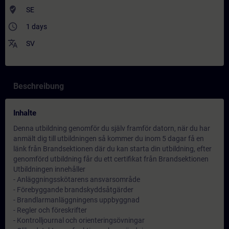
where_to_vote
SE
access_time
1 days
translate
SV
Beschreibung
Inhalte
Denna utbildning genomför du själv framför datorn, när du har
anmält dig till utbildningen så kommer du inom 5 dagar få en
länk från Brandsektionen där du kan starta din utbildning, efter
genomförd utbildning får du ett certifikat från Brandsektionen
Utbildningen innehåller
- Anläggningsskötarens ansvarsområde
- Förebyggande brandskyddsåtgärder
- Brandlarmanläggningens uppbyggnad
- Regler och föreskrifter
- Kontrolljournal och orienteringsövningar