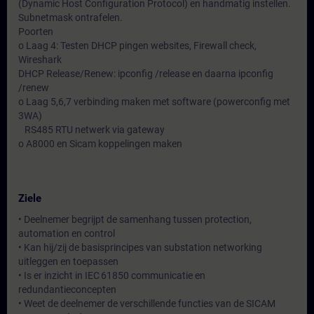
(Dynamic Host Configuration Protocol) en handmatig instellen.
Subnetmask ontrafelen.
Poorten
o Laag 4: Testen DHCP pingen websites, Firewall check,
Wireshark
DHCP Release/Renew: ipconfig /release en daarna ipconfig
/renew
o Laag 5,6,7 verbinding maken met software (powerconfig met
3WA)
RS485 RTU netwerk via gateway
o A8000 en Sicam koppelingen maken
Ziele
• Deelnemer begrijpt de samenhang tussen protection,
automation en control
• Kan hij/zij de basisprincipes van substation networking
uitleggen en toepassen
• Is er inzicht in IEC 61850 communicatie en
redundantieconcepten
• Weet de deelnemer de verschillende functies van de SICAM