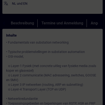
translate
NL
und
EN
Beschreibung
Termine und Anmeldung
Angebot
Inhalte
• Fundamentals van substation networking
• Typische problemstellingen in substation automation
• OSI-model,
o Layer-1 Fysiek (met concrete uitleg van fysieke media zoals
koper en glasvezel)
o Layer 2 communicatie (MAC adressering, switches, GOOSE
en SMV)
o Layer 3 IP netwerken (routing, ARP en subnetting)
o Layer-4 Transport Layer (TCP en UDP)
• Netwerkredundantie
• Toepassingsgebieden en beperkingen van RSTP, HSR en PRP