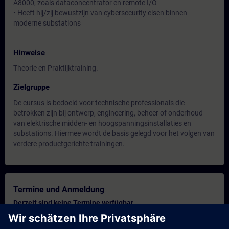
A8000, zoals dataconcentrator en remote I/O
• Heeft hij/zij bewustzijn van cybersecurity eisen binnen
moderne substations
Hinweise
Theorie en Praktijktraining.
Zielgruppe
De cursus is bedoeld voor technische professionals die
betrokken zijn bij ontwerp, engineering, beheer of onderhoud
van elektrische midden- en hoogspanningsinstallaties en
substations. Hiermee wordt de basis gelegd voor het volgen van
verdere productgerichte trainingen.
Termine und Anmeldung
Derzeit sind keine Termine verfügbar
Setzen Sie sich auf die Interessentenliste und erhalten Sie eine
Benachrichtigung sobald neue Termine verfügbar sind.