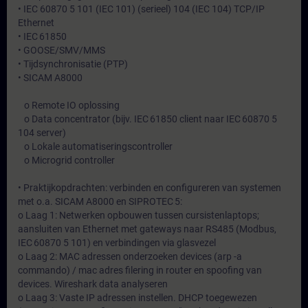
• IEC 60870 5 101 (IEC 101) (serieel) 104 (IEC 104) TCP/IP
Ethernet
• IEC 61850
• GOOSE/SMV/MMS
• Tijdsynchronisatie (PTP)
• SICAM A8000
o Remote IO oplossing
o Data concentrator (bijv. IEC 61850 client naar IEC 60870 5
104 server)
o Lokale automatiseringscontroller
o Microgrid controller
• Praktijkopdrachten: verbinden en configureren van systemen
met o.a. SICAM A8000 en SIPROTEC 5:
o Laag 1: Netwerken opbouwen tussen cursistenlaptops;
aansluiten van Ethernet met gateways naar RS485 (Modbus,
IEC 60870 5 101) en verbindingen via glasvezel
o Laag 2: MAC adressen onderzoeken devices (arp -a
commando) / mac adres filering in router en spoofing van
devices. Wireshark data analyseren
o Laag 3: Vaste IP adressen instellen. DHCP toegewezen