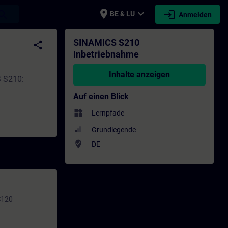
place
expand_more
login
earch
BE & LU
Anmelden
eiterbildung | SITRAIN
SINAMICS S210
share
Inbetriebnahme
Inhalte anzeigen
S S210:
Auf einen Blick
widgets
Lernpfade
Grundlegende
where_to_vote
DE
S120