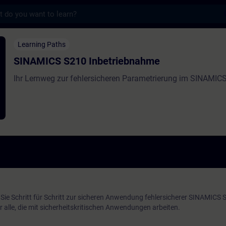
s
0 Inbetriebnahme - Training - Schulung - W
Learning Paths
SINAMICS S210 Inbetriebnahme
Ihr Lernweg zur fehlersicheren Parametrierung im SINAMIC
Sie Schritt für Schritt zur sicheren Anwendung fehlersicherer SINAMICS 
r alle, die mit sicherheitskritischen Anwendungen arbeiten.