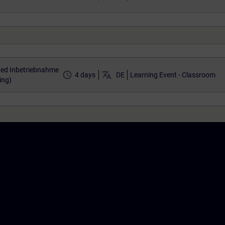
ted Inbetriebnahme
access_time
translate
4 days
DE
Learning Event - Classroom
ing)