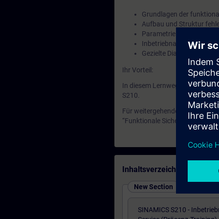
Grundlagen der funktional
Aufbau und Struktur fehl
Parametrierung sicherhe
Inbetriebnahme und Test d
Gezielte Diagnose und F
Ihr Vorteil:
In diesem Lernweg erwerben Si
S210.
Für weitergehende Qualifikatio
“Funktionale Sicherheit im Mas
Inhaltsverzeichnis
New Section
SINAMICS S210 - Inbetrie