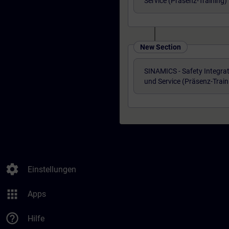
Service (Präsenz-Training)
New Section
SINAMICS - Safety Integra
und Service (Präsenz-Train
settings
Einstellungen
apps
Apps
help_outline
Hilfe