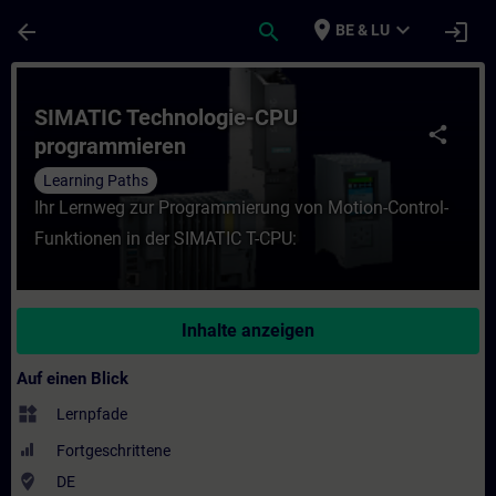
Für Hauptinhalt überspringen
Seite wurde geladen
place
expand_more
arrow_back
search
login
BE & LU
Kurs - SIMATIC Technologie-CPU programmi
SIMATIC Technologie-CPU
share
programmieren
Learning Paths
Ihr Lernweg zur Programmierung von Motion-Control-
Funktionen in der SIMATIC T-CPU:
Inhalte anzeigen
Auf einen Blick
widgets
Lernpfade
Fortgeschrittene
where_to_vote
DE