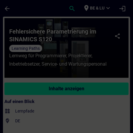
Für Hauptinhalt überspringen
Seite wurde geladen
place
expand_more
arrow_back
search
login
BE & LU
Kurs - Fehlersichere Parametrierung im SI
Fehlersichere Parametrierung im
share
SINAMICS S120
Learning Paths
Lernweg für Programmierer, Projektierer,
Inbetriebsetzer, Service- und Wartungspersonal
Inhalte anzeigen
Auf einen Blick
widgets
Lernpfade
where_to_vote
DE