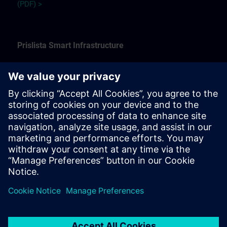
(PDF) >
Prislista Smart Infrastructure
Se vårt utbud inom brand, säkerhet, byggnadsautomation
och styr- & reglerteknik nedan på respektive utbildning.
SE:
Kundprislista SI 2025 (PDF) >