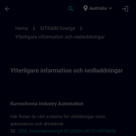
Skip To Main Content
Page Loaded
place
expand_more
arrow_back
search
login
Australia
Ytterligare information om SITRAIN Sveri
chevron_right
chevron_right
Home
SITRAIN Sverige
Ytterligare information och nedladdningar
Ytterligare information och nedladdningar
Kursschema Industry Automation
Här finner du vårt schema för utbildningar inom
automation och drivteknik.
SE:
SISE Automationsnytt 01-2026+s30-31+SITRAIN