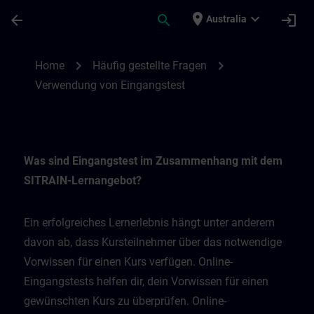
Skip To Main Content
Page Loaded
place
expand_more
arrow_back
search
login
Australia
Verwendung von Eingangstest | SITRAIN
chevron_right
chevron_right
Home
Häufig gestellte Fragen
Verwendung von Eingangstest
Was sind Eingangstest im Zusammenhang mit dem
SITRAIN-Lernangebot?
Ein erfolgreiches Lernerlebnis hängt unter anderem
davon ab, dass Kursteilnehmer über das notwendige
Vorwissen für einen Kurs verfügen. Online-
Eingangstests helfen dir, dein Vorwissen für einen
gewünschten Kurs zu überprüfen. Online-