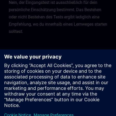
Nein, der Eingangstest ist ausschließlich für dein
persönliche Einschätzung bestimmt. Das Bestehen
oder nicht Bestehen des Tests ergibt lediglich eine
Empfehlung, wo du innerhalb eines Lernweges starten
solltest.
Was soll ich tun, wenn ich einen Test nicht
bestanden habe?
Die Tests geben dir dann eine Empfehlung, mit
welchem vorgeschaltetem Kurs du dein Lernen
beginnen solltest.