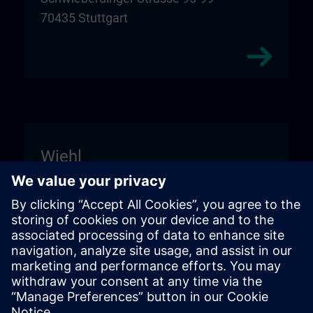
70435 Stuttgart
Wiehl
Unitechnik Systems GmbH
Entrance sign "DIGI:LAB"
Fritz-Kotz-Str. 14
51674 Wiehl