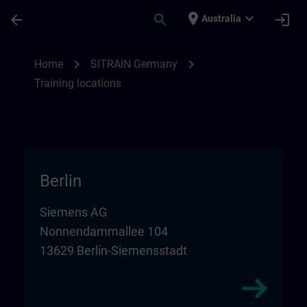
Skip To Main Content
Page Loaded
place
expand_more
arrow_back
search
login
Australia
Training locations for SITRAIN in Germany
chevron_right
chevron_right
Home
SITRAIN Germany
Training locations
Berlin
Siemens AG
Nonnendammallee 104
13629 Berlin-Siemensstadt