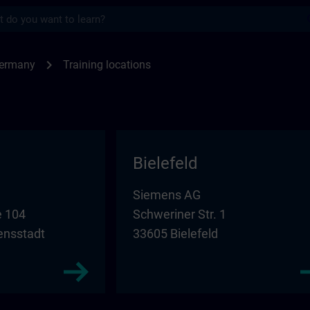
s
for SITRAIN in Germany | SITRAIN
chevron_right
Germany
Training locations
Bielefeld
Siemens AG
 104
Schweriner Str. 1
ensstadt
33605 Bielefeld