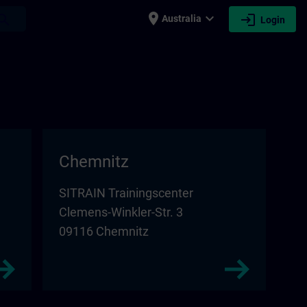
place
expand_more
login
earch
Australia
Login
Chemnitz
SITRAIN Trainingscenter
Clemens-Winkler-Str. 3
09116 Chemnitz