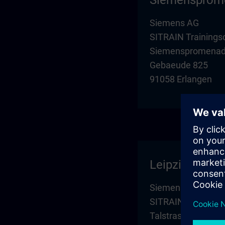
Siemensprom
Siemens AG
SITRAIN Trainings
Siemenspromenade
Gebaeude 825
91058 Erlangen
Leipzig
Siemens AG
SITRAIN Trainings
Talstrasse 1