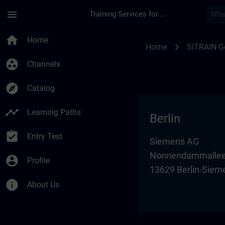
Skip To Main Content
Page Loaded
menu
Training Services for Digital Industries
Training locations 
home
Home
chevron_right
Home
SITRAIN 
group_work
Channels
explore
Catalog
timeline
Learning Paths
Berlin
assignment_turned_in
Entry Test
Siemens AG
Nonnendammallee
account_circle
Profile
13629 Berlin-Siem
info
About Us