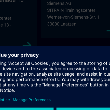
enade 18
Siemens AG
SITRAIN Trainingscenter
Werner-von-Siemens-Str. 1
center
30880 Laatzen
 18 -
Magdeburg – SBH
SBH Nordost GmbH
center
Niederlassung Magdeburg
Schoenebecker Strasse 84 -