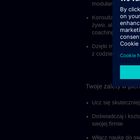
modułami samodziel
Konsultant ds. nau
żywo, ale także do
coachingowych.
Dzięki modułowej s
z codzienną pracą 
Twoje zalety w pie
Ucz się skutecznie
Doświadczaj i kszt
swojej firmie
Włącz naukę do sw