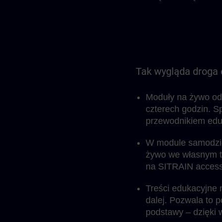
Tak wygląda droga 
Moduły na żywo odby
czterech godzin. S
przewodnikiem eduk
W module samodziel
żywo we własnym te
na SITRAIN access,
Treści edukacyjne 
dalej. Pozwala to p
podstawy – dzięki 