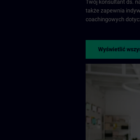
Twój konsultant ds. 
także zapewnia indyw
coachingowych dotycz
Wyświetlić wszy