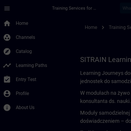
Skip To Main Content
Page Loaded
menu
Training Services for Digital Industries
Learning Journey | 
home
Home
chevron_right
Home
Training Se
group_work
Channels
explore
Catalog
SITRAIN Learni
timeline
Learning Paths
Learning Journeys do
assignment_turned_in
Entry Test
jednostek do samodzi
account_circle
W modułach na żywo u
Profile
konsultanta ds. nauki
info
About Us
Moduły samodzielnej 
doświadczeniem – do