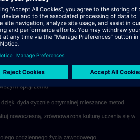
nej nauki oraz dostęp do treści na żądanie.
ki SITRAIN jest oczywiście dostępny podczas modułów 
 pytań i indywidualnych rozmów podczas sesji
trukturze jednostki edukacyjne można idealnie zintegro
i dostosować do własnego tempa nauki.
rwszym spojrzeniu
j dzięki dydaktycznie optymalnej mieszance metod
ałtuj nowoczesną, zrównoważoną kulturę uczenia się w
ojego codziennego życia zawodowego.