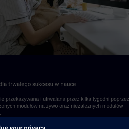
 dla trwałego sukcesu w nauce
nie przekazywana i utrwalana przez kilka tygodni poprze
zonych modułów na żywo oraz niezależnych modułów
.
e się Learning Membership umożliwiające pracę nad