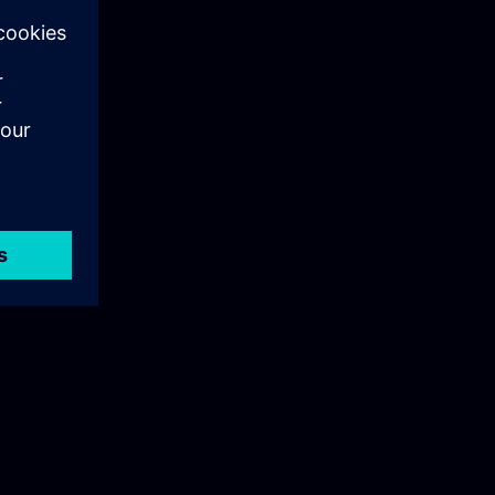
na
wać