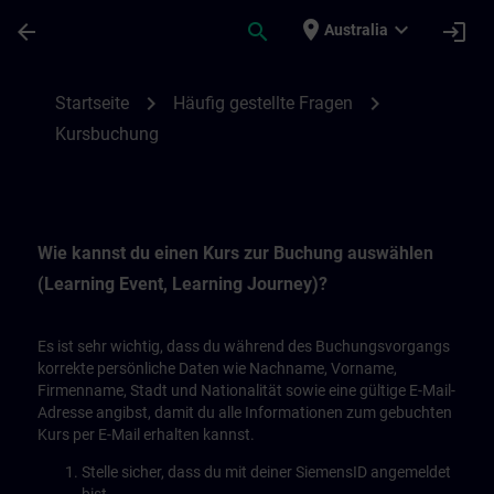
Skip To Main Content
Page Loaded
place
expand_more
arrow_back
search
login
Australia
Kursbuchung | SITRAIN
chevron_right
chevron_right
Startseite
Häufig gestellte Fragen
Kursbuchung
Wie kannst du einen Kurs zur Buchung auswählen
(Learning Event, Learning Journey)?
Es ist sehr wichtig, dass du während des Buchungsvorgangs
korrekte persönliche Daten wie Nachname, Vorname,
Firmenname, Stadt und Nationalität sowie eine gültige E-Mail-
Adresse angibst, damit du alle Informationen zum gebuchten
Kurs per E-Mail erhalten kannst.
Stelle sicher, dass du mit deiner SiemensID angemeldet