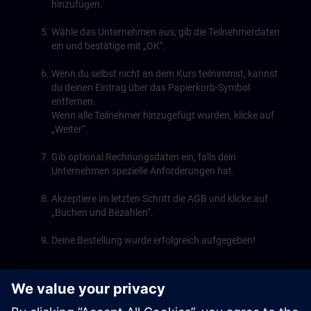
hinzufügen.
Wähle das Unternehmen aus, gib die Teilnehmerdaten
ein und bestätige mit „OK“.
Wenn du selbst nicht an dem Kurs teilnimmst, kannst
du deinen Eintrag über das Papierkorb-Symbol
entfernen.
Wenn alle Teilnehmer hinzugefügt wurden, klicke auf
„Weiter“.
Gib optional Rechnungsdaten ein, falls dein
Unternehmen spezielle Anforderungen hat.
Akzeptiere im letzten Schritt die AGB und klicke auf
„Buchen und Bezahlen“.
Deine Bestellung wurde erfolgreich aufgegeben!