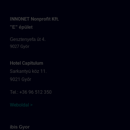
INNONET Nonprofit Kft.
"E" épület
Gesztenyefa út 4.
9027 Györ
Hotel Capitulum
Sarkantyú köz 11.
9021 Győr
Tel.: +36 96 512 350
Weboldal >
ibis Gyor