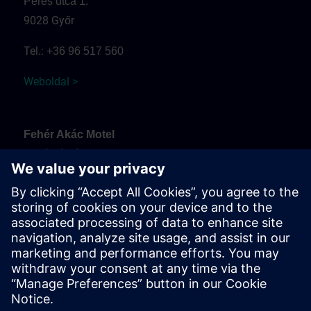
Peres utca 1.
9028 Győr
Tel.:
+36 96 517 560
Weboldal >
Fehér Akác Motel
Fehérvári út
9099 Pér
Tel.:
+36 30 937 0817
Weboldal >
Arrival and parking