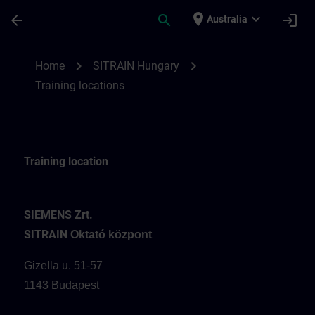
Skip To Main Content
Page Loaded
place
expand_more
arrow_back
search
login
Australia
Training locations for SITRAIN Hungary | 
chevron_right
chevron_right
Home
SITRAIN Hungary
Training locations
Training location
SIEMENS Zrt.
SITRAIN
Oktató központ
Gizella u. 51-57
1143 Budapest