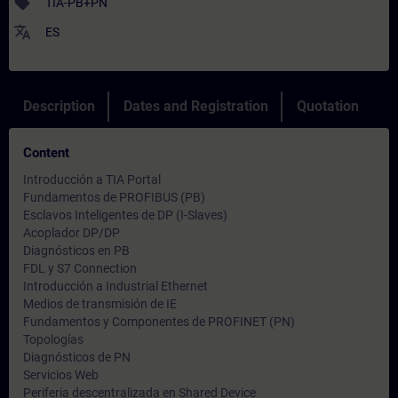
sell
TIA-PB+PN
translate
ES
Description
Dates and Registration
Quotation
Content
Introducción a TIA Portal
Fundamentos de PROFIBUS (PB)
Esclavos Inteligentes de DP (I-Slaves)
Acoplador DP/DP
Diagnósticos en PB
FDL y S7 Connection
Introducción a Industrial Ethernet
Medios de transmisión de IE
Fundamentos y Componentes de PROFINET (PN)
Topologías
Diagnósticos de PN
Servicios Web
Periferia descentralizada en Shared Device