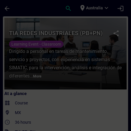
Skip To Main Content
Page Loaded
place
expand_more
arrow_back
search
login
Australia
Course - TIA REDES INDUSTRIALES (PB+PN) 
TIA REDES INDUSTRIALES (PB+PN)
share
Learning Event - Classroom
Dirigido a personal en tareas de mantenimiento,
servicio y proyectos, con experiencia en sistemas
SIMATIC, para la intervención, análisis e integración de
diferentes...
More
At a glance
widgets
Course
where_to_vote
MX
access_time
36 hours