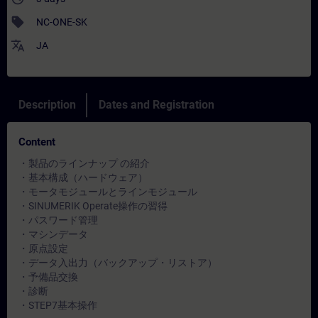
sell
NC-ONE-SK
translate
JA
Description
Dates and Registration
Content
・製品のラインナップ の紹介
・基本構成（ハードウェア）
・モータモジュールとラインモジュール
・SINUMERIK Operate操作の習得
・パスワード管理
・マシンデータ
・原点設定
・データ入出力（バックアップ・リストア）
・予備品交換
・診断
・STEP7基本操作