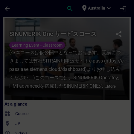
Skip To Main Content
Page Loaded
place
expand_more
arrow_back
search
login
Australia
Course - SINUMERIK One サービスコース - Trai
SINUMERIK One サービスコース
share
Learning Event - Classroom
(※本コースは仮公開中となっております。受講につ
きましては弊社SITRAIN用申込サイトe-pass (https://e-
pass.aae.siemens.cloud/dashboard)よりお申し込み
ください。)このコースでは、SINUMERIK Operateと
HMI advancedを搭載したSINUMERIK ONEの...
More
At a glance
widgets
Course
where_to_vote
JP
access_time
3 days