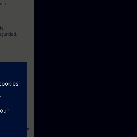
el).
fe.
seguridad.
.
rive-based
arametrizarlas
eguridad
idad, desde la
informe final de