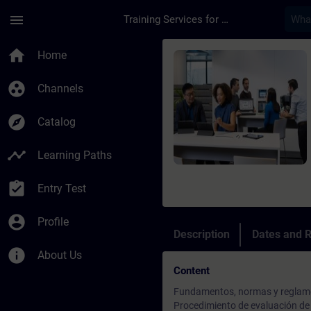
Skip To Main Content
Page Loaded
menu
Training Services for Digital Industries
Course - SINAMICS G
home
Home
group_work
Channels
explore
Catalog
timeline
Learning Paths
assignment_turned_in
Entry Test
account_circle
Profile
Description
Dates and R
info
About Us
Content
Fundamentos, normas y reglame
Procedimiento de evaluación de 