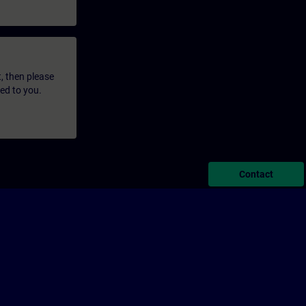
t, then please
led to you.
Contact