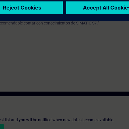
20 de acuerdo con los cursos DR-S12-PM o DR-S12-PMT.
recomendable contar con conocimientos de SIMATIC S7."
st list and you will be notified when new dates become available.