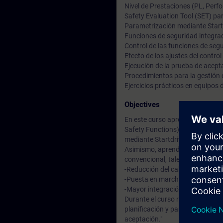
Nivel de Prestaciones (PL, Perfo
Safety Evaluation Tool (SET) par
Parametrización mediante Startd
Funciones de seguridad integra
Control de las funciones de se
Efecto de los ajustes del control
Ejecución de la prueba de acept
Procedimientos para la gestión 
Ejercicios prácticos en equipo
Objectives
En este curso aprenderá a utili
Safety Functions). Conocerá las
mediante Startdrive en TIA Porta
Asimismo, aprenderá a aprovecha
convencional, tales como:
-Reducción del cableado.
-Puesta en marcha más rápida d
-Mayor integración de las funci
Durante el curso recorrerá toda
planificación y parametrización 
aceptación."