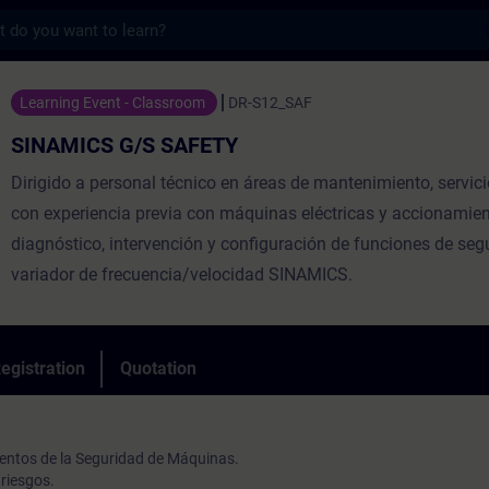
s
/S SAFETY - Training - Training - Profess
Learning Event - Classroom
DR-S12_SAF
SINAMICS G/S SAFETY
Dirigido a personal técnico en áreas de mantenimiento, servici
con experiencia previa con máquinas eléctricas y accionamient
diagnóstico, intervención y configuración de funciones de seg
variador de frecuencia/velocidad SINAMICS.
egistration
Quotation
ntos de la Seguridad de Máquinas.
riesgos.