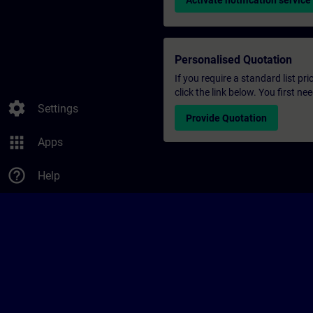
Activate notification service
Personalised Quotation
If you require a standard list pr
click the link below. You first n
settings
Settings
Provide Quotation
apps
Apps
help_outline
Help