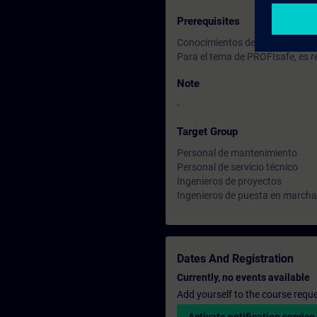
Prerequisites
Conocimientos de SINAMICS S1
Para el tema de PROFIsafe, es 
Note
-
Target Group
Personal de mantenimiento
Personal de servicio técnico
Ingenieros de proyectos
Ingenieros de puesta en marcha
Dates And Registration
Currently, no events available
Add yourself to the course reque