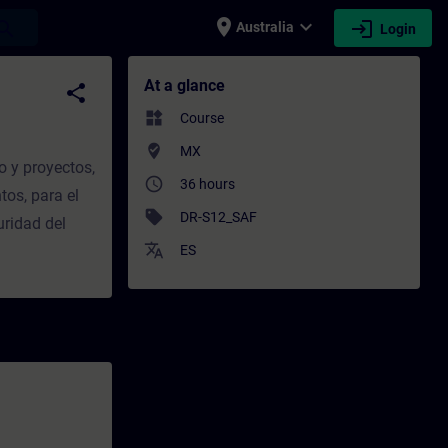
place
expand_more
login
earch
Australia
Login
ional development | SITRAIN
At a glance
share
widgets
Course
where_to_vote
MX
o y proyectos,
access_time
36 hours
os, para el
sell
DR-S12_SAF
uridad del
translate
ES