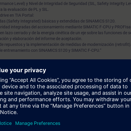
rmance Level) y Nivel de Integridad de Seguridad (SIL, Safety Integrity Lev
a la evaluación de PL y SIL.
rive en TIA Portal:
das (Safety Integrated) básicas y extendidas de SINAMICS S120.
guridad integradas del accionamiento mediante SIMATIC F-CPU y PROFIsa
 en lazo cerrado y de la energía cinética de un eje sobre las funciones de 
ación y elaboración del informe de aceptación.
de repuestos y la implementación de medidas de modernización (retrofit)
s de entrenamiento con SINAMICS S120 y SIMATIC F-CPU."
zar y gestionar las funciones de seguridad basadas en accionamientos (D
 aplicaciones de las diferentes funciones de seguridad y será capaz de p
l.
r las ventajas que estas soluciones ofrecen frente a la tecnología de s
e máquinas idénticas.
ones de seguridad en el sistema de automatización.
s las etapas necesarias para la implementación de las funciones de segur
hasta la realización de las pruebas correspondientes y la elaboración del 