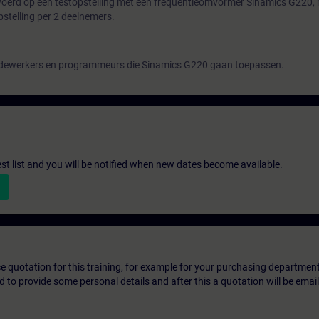
oerd op een testopstelling met een frequentieomvormer Sinamics G220,
pstelling per 2 deelnemers.
medewerkers en programmeurs die Sinamics G220 gaan toepassen.
st list and you will be notified when new dates become available.
ice quotation for this training, for example for your purchasing departmen
eed to provide some personal details and after this a quotation will be emai