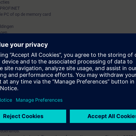
ncties
a PROFINET
de PC of op de memory card
ldingen
ugen
de trace functie
van:
 SINAMICS G220
ctengineers-, service- en onderhoudspersoneel. Na deelname is de cursist
20 op te bouwen, in bedrijf te nemen en fouten op te sporen. Ook is duid
met een SIMATIC PLC.
toren en vermogenselektronica.
Nederlands.