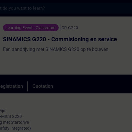
s
220 - Commisioning en service - Training 
Learning Event - Classroom
DR-G220
SINAMICS G220 - Commisioning en service
Een aandrijving met SINAMICS G220 op te bouwen.
egistration
Quotation
ijn:
NAMICS G220
 met Startdrive
afety Integrated)