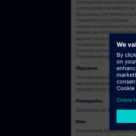
Geintegreerde cyber security fu
Communicatie met SIMATIC vi
Data backup met Startdrive op 
Procedures voor foutzoeken
Analyse van alarmen en fout me
Uitlezen van het diagnose gehe
Signalen tracen met behulp van 
Procedures voor het vervangen 
Converter and motor
Practische oefeningen met de
Objectives
De cursus is bestemd voor proje
een aandrijving met SINAMICS G2
SINAMICS G220 communiceert 
Prerequisites
Basiskennis van draaistroommo
Note
Documentatie: Engels, docent: 