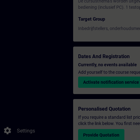
De cursusthema's worden uitgev
bediening (inclusief PC). 1 testo
Target Group
Inbedrijfstellers, onderhouds
Dates And Registration
Currently, no events available
Add yourself to the course reque
Activate notification service
Personalised Quotation
If you require a standard list pr
click the link below. You first n
settings
Settings
Provide Quotation