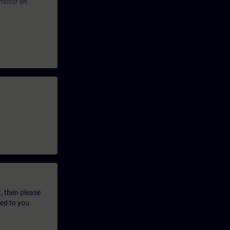
 motor en
t, then please
led to you.