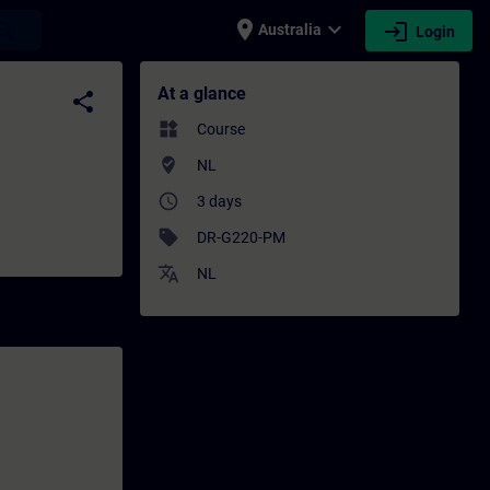
place
expand_more
login
earch
Australia
Login
- Training - Professional development | S
At a glance
share
widgets
Course
where_to_vote
NL
access_time
3 days
sell
DR-G220-PM
translate
NL