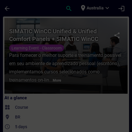
Skip To Main Content
Page Loaded
place
expand_more
arrow_back
search
login
Australia
Course - SIMATIC WinCC Unified & Unified
SIMATIC WinCC Unified & Unified
share
Comfort Panels + SIMATIC WinCC
Unified para PC-Systems
Learning Event - Classroom
Para fornecer o melhor suporte e treinamento possível
em seu ambiente de aprendizado pessoal (escritório),
implementamos cursos selecionados como
treinamentos on-lin...
More
At a glance
widgets
Course
where_to_vote
BR
access_time
5 days