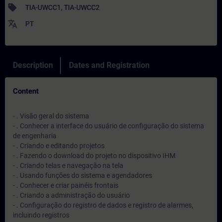
sell
TIA-UWCC1, TIA-UWCC2
translate
PT
Description
Dates and Registration
Content
- . Visão geral do sistema
- . Conhecer a interface do usuário de configuração do sistema
de engenharia
- . Criando e editando projetos
- . Fazendo o download do projeto no dispositivo IHM
- . Criando telas e navegação na tela
- . Usando funções do sistema e agendadores
- . Conhecer e criar painéis frontais
- . Criando a administração do usuário
- . Configuração do registro de dados e registro de alarmes,
incluindo registros