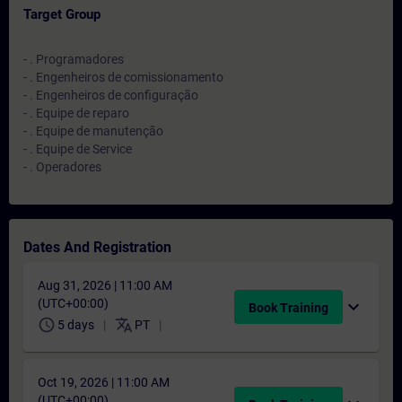
Target Group
- . Programadores
- . Engenheiros de comissionamento
- . Engenheiros de configuração
- . Equipe de reparo
- . Equipe de manutenção
- . Equipe de Service
- . Operadores
Dates And Registration
Aug 31, 2026 | 11:00 AM
(UTC+00:00)
expand_more
Book Training
schedule
translate
5 days
PT
Oct 19, 2026 | 11:00 AM
(UTC+00:00)