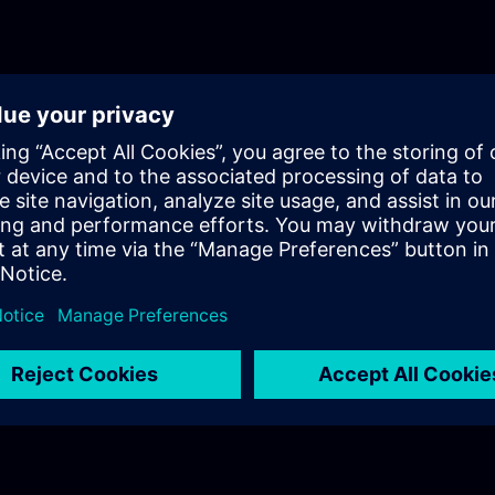
Runtime verbindest, wie du Berichte erstellen (Reportin
Parametersätzen verschiedene Rezepturen parametrier
kannst.Weitere wichtige Themen wie Archivierung, Col
HMI-Design sind ebenfalls Bestandteile des Curriculum