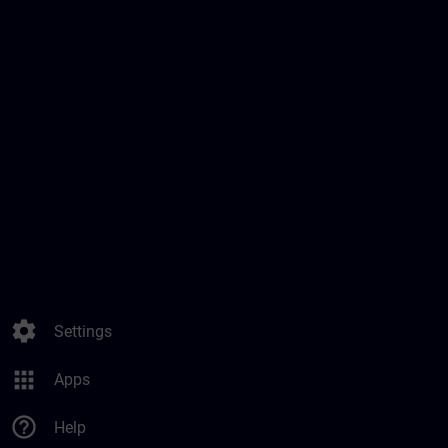
settings
Settings
apps
Apps
help_outline
Help