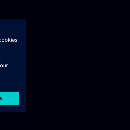
g) oder mit
en
laboration und
s.