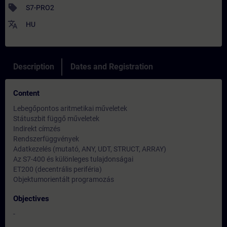
sell
S7-PRO2
translate
HU
Description
Dates and Registration
Content
Lebegőpontos aritmetikai műveletek
Státuszbit függő műveletek
Indirekt címzés
Rendszerfüggvények
Adatkezelés (mutató, ANY, UDT, STRUCT, ARRAY)
Az S7-400 és különleges tulajdonságai
ET200 (decentrális periféria)
Objektumorientált programozás
Objectives
-