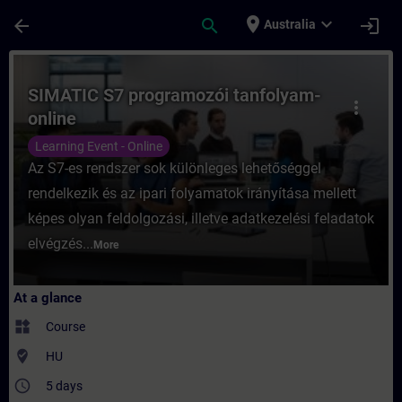
Skip To Main Content
Page Loaded
place
expand_more
arrow_back
search
login
Australia
Course - SIMATIC S7 programozói tanfolyam
SIMATIC S7 programozói tanfolyam-
more_vert
online
Learning Event - Online
Az S7-es rendszer sok különleges lehetőséggel
rendelkezik és az ipari folyamatok irányítása mellett
képes olyan feldolgozási, illetve adatkezelési feladatok
elvégzés...
More
At a glance
widgets
Course
where_to_vote
HU
access_time
5 days