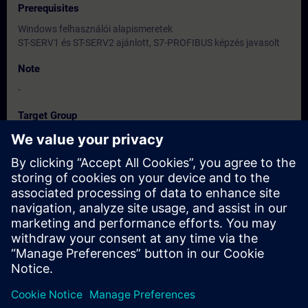
Prerequisites
Windows felhasználói alapismeretek
ST-SERV1 és ST-SERV2 ajánlott, S7-PROFIBUS képzés javasolt
Note
-
Target Group
Programozók és vezető karbantartók
Dates And Registration
Currently, no events available
Add yourself to the course request list and you will be notified
when new dates become available.
Activate notification service